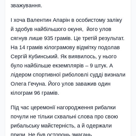
зважування.
І хоча Валентин Апарін в особистому заліку
й здобув найбільшого окуня, його улов
сягнув лише 935 грамів. Це третій результат.
На 14 грамів кілограмову відмітку подолав
Сергій Кубинський. Як виявилось, у нього
було найбільше екземплярів – 9 штук. А
лідером спортивної риболовлі судді визнали
Олега Гечуна. Його улов заважив один
кілограм 96 грамів.
Під час церемонії нагородження рибалки
почули не тільки схвальні слова про свою
рибальську майстерність, а й одержали
призи. Не був осторонь змагань