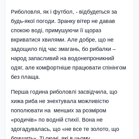
Риболовля, як і футбол, - відбудеться за
будь-якої погоди. Зранку вітер не давав
спокою воді, примушуючи її щораз
вкриватися хвилями. Але добре, що не
задощило під час змагань, бо рибалки –
народ запасливий на водонепроникний
одяг, але комфортніше працювати спінінгом
без плаща.
Перша година риболовлі засві­дчила, що
хижа риба не знехтувала можливістю
пополювати на менших за розміром
«родичів» по водній стихії. Вона не
здогадувалась, що «не все те золото, що
блищить». Ті окуні, які в цьому