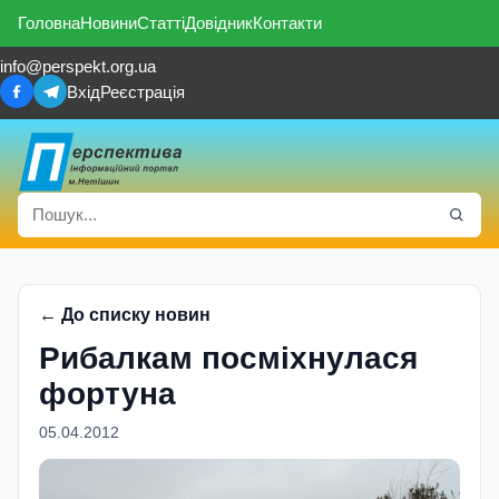
Головна
Новини
Статті
Довідник
Контакти
info@perspekt.org.ua
Вхід
Реєстрація
← До списку новин
Рибалкам посміхнулася
фортуна
05.04.2012