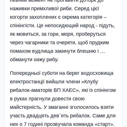
певний момент не прогавити доторк до
наживки примхливої риби. Серед цієї
когорти захоплених є окрема категорія –
спінінгісти. Це непосидющий народ - підуть,
як мовиться, за гори, моря, проберуться
через чагарники та очерети, щоб прудким
помахом вудлища закинути блешню і …
обманути хижу рибу.
Попередньої суботи на берег водосховища
електростанції вийшли члени «Клубу
рибалок-аматорів ВП ХАЕС», які із спінінгом
в руках прагнули довести свою
майстерність. У змаганні зголосилось взяти
участь двадцять дев`ять рибалок. Саме для
них о 7 годині прозвучала команда «старт».