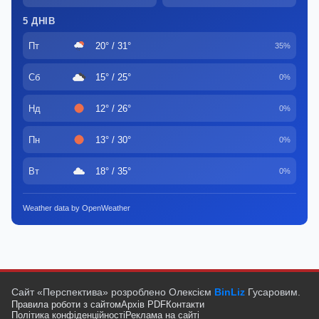
5 ДНІВ
Пт
20° / 31°
35%
Сб
15° / 25°
0%
Нд
12° / 26°
0%
Пн
13° / 30°
0%
Вт
18° / 35°
0%
Weather data by OpenWeather
Сайт «Перспектива» розроблено Олексієм
BinLiz
Гусаровим.
Правила роботи з сайтом
Архів PDF
Контакти
Політика конфіденційності
Реклама на сайті