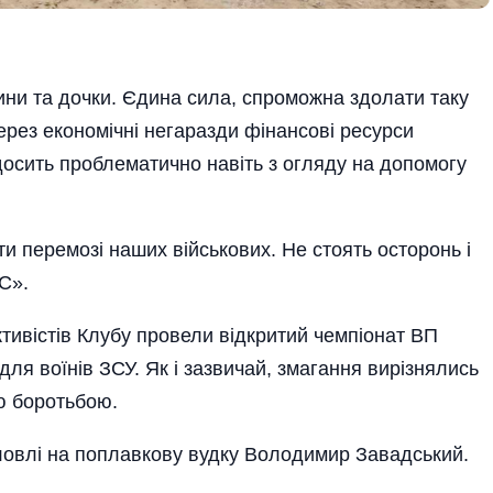
 сини та дочки. Єдина сила, спроможна здолати таку
через економічні негаразди фінансові ресурси
досить проблематично навіть з огляду на допомогу
и перемозі наших військових. Не стоять осторонь і
С».
ктивістів Клубу провели відкритий чемпіонат ВП
ля воїнів ЗСУ. Як і зазвичай, змагання ви­­­­різнялись
ю боротьбою.
ловлі на по­плавкову вудку Володимир Завадський.