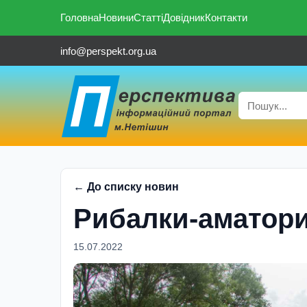
Головна
Новини
Статті
Довідник
Контакти
info@perspekt.org.ua
← До списку новин
Рибалки-аматори
15.07.2022