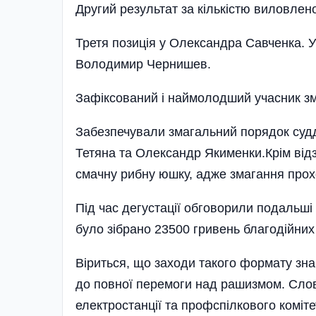
Другий ре­зультат за кількістю виловле
Третя позиція у Олександра Савченка. У
Володимир Чернишев.
Зафіксований і наймолодший учасник зм
Забезпечували змагальний порядок судд
Тетяна та Олександр Якименки.Крім від
смачну рибну юшку, адже змагання прох
Під час дегустації обговорили подальші
було зібрано 23500 гривень благодійних
Віриться, що заходи такого формату зна
до повної перемоги над рашизмом. Слов
електростанції та профспілкового коміте