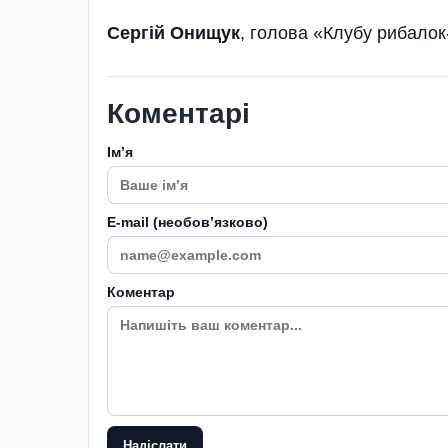
Сергій Онищук
, голова «Клубу рибало
Коментарі
Імʼя
E-mail (необовʼязково)
Коментар
Надіслати