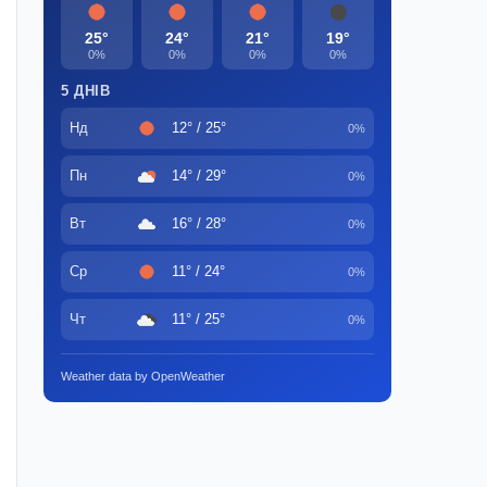
25°
24°
21°
19°
0%
0%
0%
0%
5 ДНІВ
Нд
12° / 25°
0%
Пн
14° / 29°
0%
Вт
16° / 28°
0%
Ср
11° / 24°
0%
Чт
11° / 25°
0%
Weather data by OpenWeather