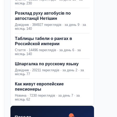
місяць 230
Розклад руху автобусів по
автостанції Нетішин
Довідник · 384927 переглядів · за день 9 · за
місяць 140
Таблицы табели о рангах в
Российской империи
Стаття · 14496 переглядів · за день 6 · за
місяць 140
Шпаргалка по русскому языку
Довідник · 20211 переглядів · за день 2 · за
місяць 77
Как живут европейские
пенсионеры
Новина · 7230 переглядів · за день 7 · за
місяць 62