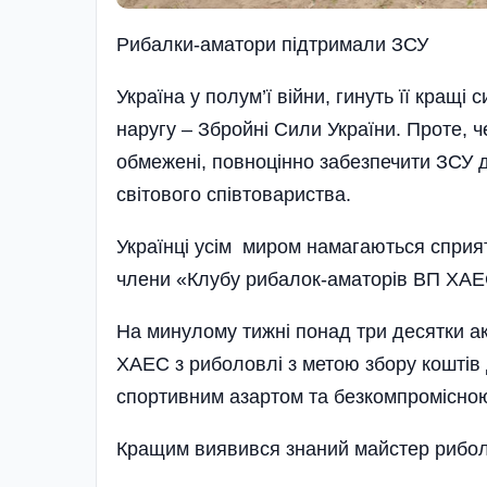
Рибалки-аматори підтримали ЗСУ
Україна у полум’ї війни, гинуть її кращі
наругу – Збройні Сили України. Проте, 
обмежені, повноцінно забезпечити ЗСУ 
світового співтовариства.
Українці усім миром намагаються сприят
члени «Клубу рибалок-аматорів ВП ХАЕ
На минуло­му тижні понад три десятки а
ХАЕС з риболовлі з ме­тою збору кош­тів д
спортивним аза­ртом та безкомпромісно
Кращим ви­я­ви­вся знаний майстер рибо