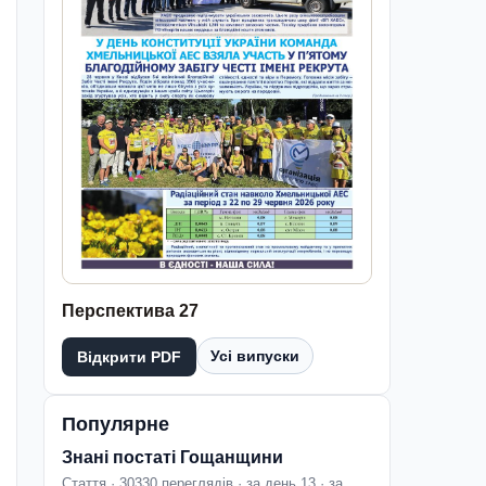
Перспектива 27
Усі випуски
Відкрити PDF
Популярне
Знані постаті Гощанщини
Стаття · 30330 переглядів · за день 13 · за