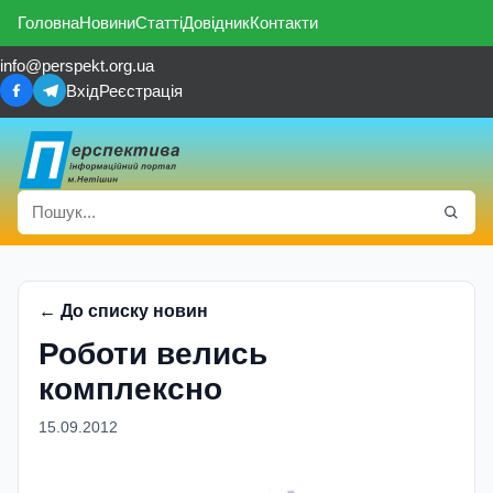
Головна
Новини
Статті
Довідник
Контакти
info@perspekt.org.ua
Вхід
Реєстрація
← До списку новин
Роботи велись
комплексно
15.09.2012