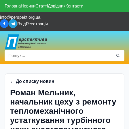
Головна
Новини
Статті
Довідник
Контакти
info@perspekt.org.ua
Вхід
Реєстрація
← До списку новин
Роман Мельник,
начальник цеху з ремонту
тепломеханічного
устаткування турбінного