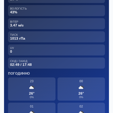
ВОЛОГІСТЬ
43%
ВІТЕР
3.47 м/с
ТИСК
1013 гПа
UV
0
СХІД / ЗАХІД
02:49 / 17:48
ПОГОДИННО
23
00
26°
26°
0%
0%
01
02