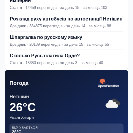
империи
Стаття · 14459 переглядів · за день 15 · за місяць 103
Розклад руху автобусів по автостанції Нетішин
Довідник · 384875 переглядів · за день 14 · за місяць 88
Шпаргалка по русскому языку
Довідник · 20189 переглядів · за день 15 · за місяць 55
Сколько Русь платила Орде?
Стаття · 15350 переглядів · за день 3 · за місяць 40
Погода
Нетішин
26°C
Рвані Хмари
ВІДЧУВАЄТЬСЯ
26°C