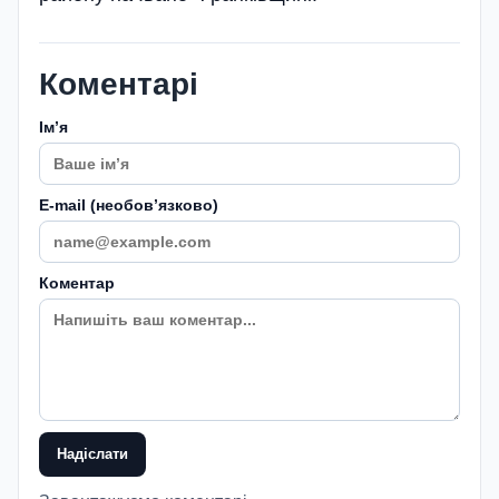
Коментарі
Імʼя
E-mail (необовʼязково)
Коментар
Надіслати