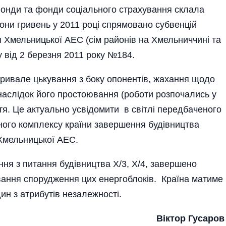
онди та фонди соці­ального страхування склала
они гривень у 2011 році спрямовано субвенцій
Хмельницької АЕС (сім районів на Хмельниччині та
у від 2 березня 2011 року №184.
тривале цькування з боку опонентів, жахання щодо
наслідок його простоювання (роботи роз­почались у
нтя. Це актуально усвідомити в світлі передбач­еного
ного комплексу країни завершення будівництва
Хмельницької АЕС.
ння з питання будівництва Х/3, Х/4, завершено
ування спорудження цих енергоблоків. Країна матиме
ин з атрибутів незалежності.
Віктор Гусаров