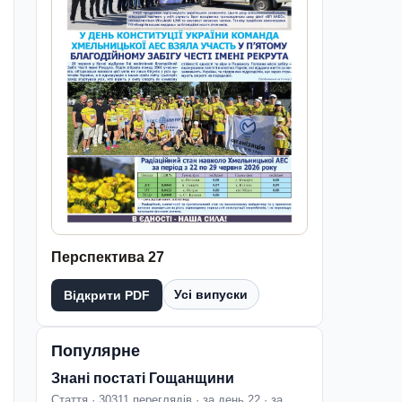
Перспектива 27
Усі випуски
Відкрити PDF
Популярне
Знані постаті Гощанщини
Стаття · 30311 переглядів · за день 22 · за