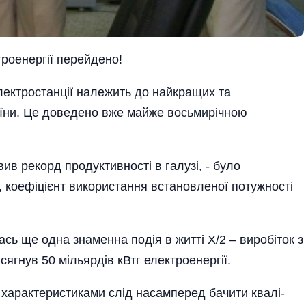
троенергії перейдено!
ектростанції належить до найкращих та
раїни. Це доведено вже майже восьмирічною
ив рекорд продуктивності в галузі, - було
, коефіцієнт використання встановленої потужності
ась ще одна знаменна подія в житті Х/2 – виробіток з
 сягнув 50 мільярдів кВтг електроенергії.
харак­теристиками слід насамперед бачити квалі­