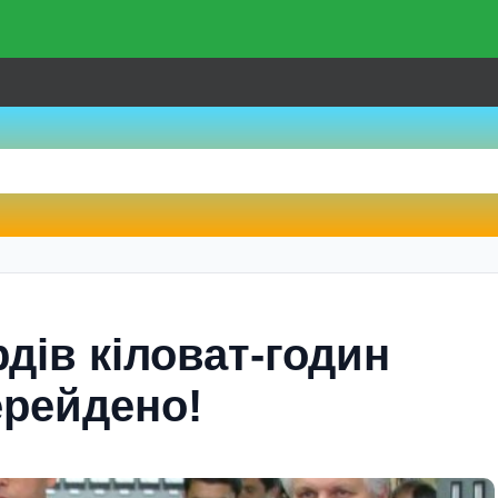
рдів кіловат-годин
ерейдено!