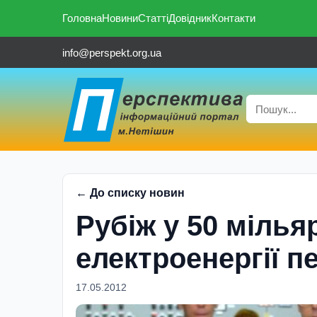
Головна
Новини
Статті
Довідник
Контакти
info@perspekt.org.ua
← До списку новин
Рубіж у 50 мілья
електроенергії п
17.05.2012