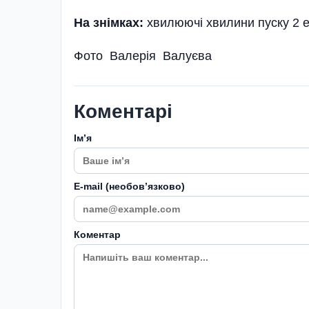
На знімках:
хвилюючі хвилини пуску 2 е
Фото Валерія Валуєва
Коментарі
Імʼя
E-mail (необовʼязково)
Коментар