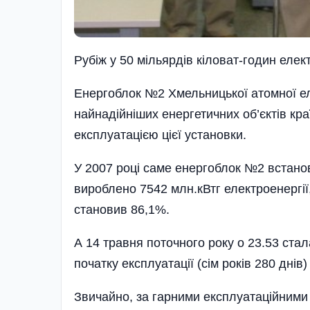
Рубіж у 50 мільярдів кіловат-годин елек
Енергоблок №2 Хмельницької атомної ел
найнадійніших енергетичних об’єктів к
експлуатацією цієї установки.
У 2007 році саме енергоблок №2 встанов
вироблено 7542 млн.кВтг електроенергії
становив 86,1%.
А 14 травня поточного року о 23.53 стал
початку експлуатації (сім років 280 днів)
Звичайно, за гарними експлуатаційними 