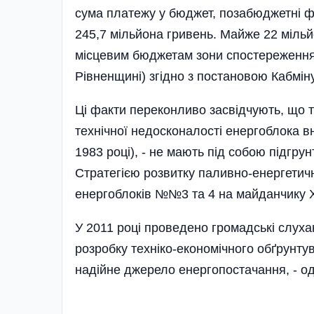
сума платежу у бюджет, позабюджетні ф
245,7 мільйона гривень. Майже 22 мільй
місцевим бюджетам зони спостереження 
Рівненщині) згідно з постановою Кабмін
Ці факти переконливо засвідчують, що 
технічної недосконалості енергоблока в
1983 році), - не мають під собою підгру
Стратегією розвитку паливно-енергетич
енергоблоків №№3 та 4 на майданчику 
У 2011 році проведено громадські слуха
розробку техніко-економічного обґрунт
надійне джерело енергопостачання, - од