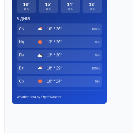
16°
15°
14°
13°
0%
0%
0%
0%
5 ДНІВ
Сб
16° / 26°
100%
Нд
13° / 26°
0%
Пн
13° / 30°
0%
Вт
18° / 29°
100%
Ср
10° / 24°
0%
Weather data by OpenWeather