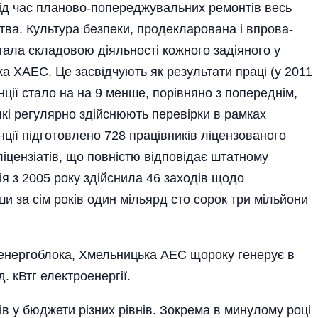
ує під час планово-попереджувальних ремонтів весь
тва. Культура безпеки, продекларована і впрова­
тала складовою діяльності кожного задіяного у
ка ХАЕС. Це засвідчують як результати праці (у 2011
нції стало на на 9 менше, порівняно з попереднім,
 які регулярно здійснюють перевірки в рамках
ії підготовлено 728 працівників ліцензованого
іцензіатів, що пов­ністю відповідає штатному
ія з 2005 року здійснила 46 заходів щодо
и за сім років один мільярд сто сорок три мільйони
о енергоблока, Хмельницька АЕС щороку генерує в
. кВтг електроенергії.
в у бюджети різних рівнів. Зокрема в минулому році