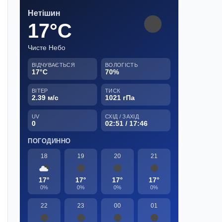
Нетішин
17°C
Чисте Небо
ВІДЧУВАЄТЬСЯ
ВОЛОГІСТЬ
17°C
70%
ВІТЕР
ТИСК
2.39 м/с
1021 гПа
UV
СХІД / ЗАХІД
0
02:51 / 17:46
ПОГОДИННО
18
19
20
21
17°
17°
17°
17°
0%
0%
0%
0%
22
23
00
01