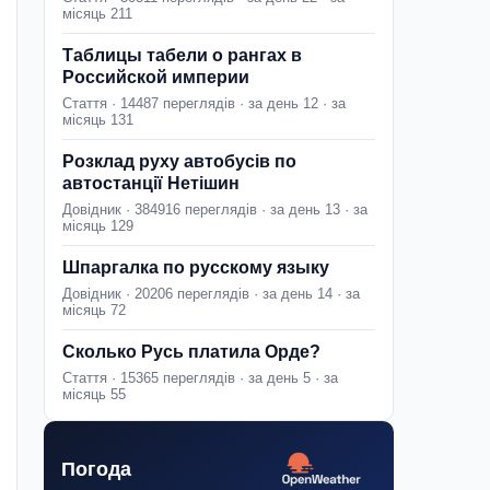
місяць 211
Таблицы табели о рангах в
Российской империи
Стаття · 14487 переглядів · за день 12 · за
місяць 131
Розклад руху автобусів по
автостанції Нетішин
Довідник · 384916 переглядів · за день 13 · за
місяць 129
Шпаргалка по русскому языку
Довідник · 20206 переглядів · за день 14 · за
місяць 72
Сколько Русь платила Орде?
Стаття · 15365 переглядів · за день 5 · за
місяць 55
Погода