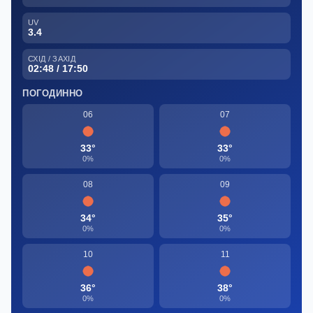
UV
3.4
СХІД / ЗАХІД
02:48 / 17:50
ПОГОДИННО
06
07
33°
33°
0%
0%
08
09
34°
35°
0%
0%
10
11
36°
38°
0%
0%