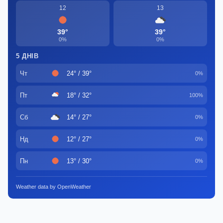
12
13
39°
39°
0%
0%
5 ДНІВ
Чт
24° / 39°
0%
Пт
18° / 32°
100%
Сб
14° / 27°
0%
Нд
12° / 27°
0%
Пн
13° / 30°
0%
Weather data by OpenWeather