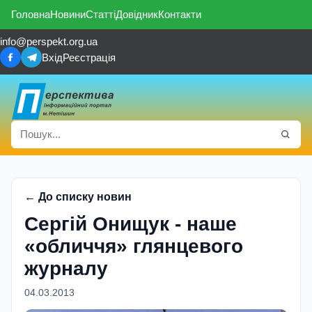
Головна
Новини
Статті
Довідник
Контакти
info@perspekt.org.ua
Вхід
Реєстрація
← До списку новин
Сергій Онищук - наше
«обличчя» глянцевого
журналу
04.03.2013