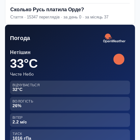
Сколько Русь платила Орде?
Стаття · 15347 переглядів · за день 0 · за місяць 37
Погода
Нетішин
33°C
Чисте Небо
ВІДЧУВАЄТЬСЯ
32°C
ВОЛОГІСТЬ
26%
ВІТЕР
2.2 м/с
ТИСК
1016 гПа