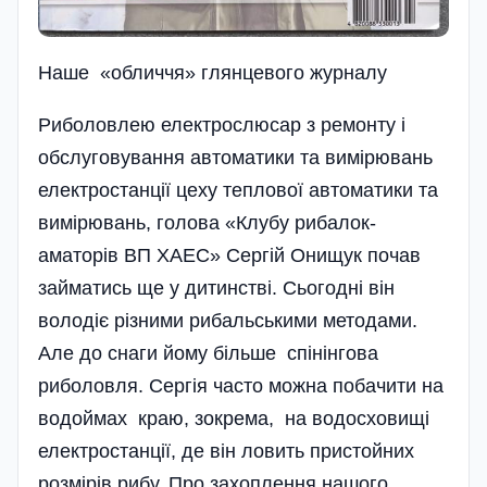
Наше «обличчя» глянцевого журналу
Риболовлею електрослюсар з ремонту і
обслуговування автоматики та вимірювань
електростанції цеху теплової автоматики та
вимірювань, голова «Клубу рибалок-
аматорів ВП ХАЕС» Сергій Онищук почав
займатись ще у дитинстві. Сьогодні він
володіє різними рибальськими методами.
Але до снаги йому більше спінінгова
риболовля. Сергія часто можна побачити на
водоймах краю, зокрема, на водосховищі
електро­станції, де він ловить пристойних
розмірів рибу. Про захоплення нашого