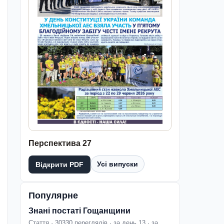
Перспектива 27
Усі випуски
Відкрити PDF
Популярне
Знані постаті Гощанщини
Стаття · 30330 переглядів · за день 13 · за