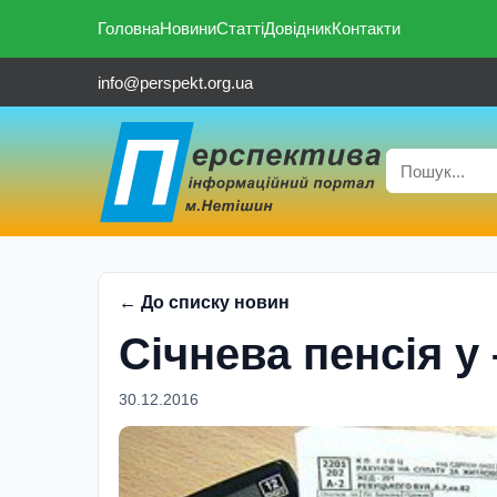
Головна
Новини
Статті
Довідник
Контакти
info@perspekt.org.ua
← До списку новин
Сiчнева пенсiя у 
30.12.2016