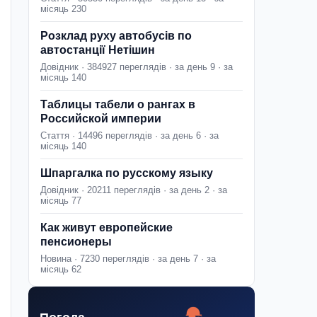
місяць 230
Розклад руху автобусів по
автостанції Нетішин
Довідник · 384927 переглядів · за день 9 · за
місяць 140
Таблицы табели о рангах в
Российской империи
Стаття · 14496 переглядів · за день 6 · за
місяць 140
Шпаргалка по русскому языку
Довідник · 20211 переглядів · за день 2 · за
місяць 77
Как живут европейские
пенсионеры
Новина · 7230 переглядів · за день 7 · за
місяць 62