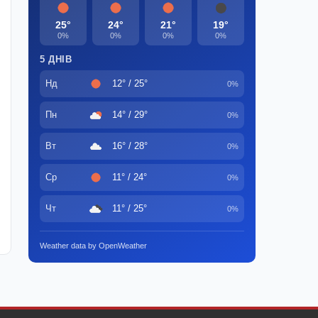
25°
24°
21°
19°
0%
0%
0%
0%
5 ДНІВ
Нд
12° / 25°
0%
Пн
14° / 29°
0%
Вт
16° / 28°
0%
Ср
11° / 24°
0%
Чт
11° / 25°
0%
Weather data by OpenWeather