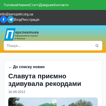
Головна
Новини
Статті
Довідник
Контакти
info@perspekt.org.ua
Вхід
Реєстрація
← До списку новин
Славута приємно
здивувала рекордами
16.09.2012