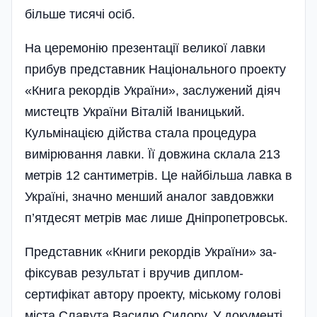
більше тисячі осіб.
На церемонію презентації великої лавки
прибув представник Національного проекту
«Книга рекордів України», заслужений діяч
мистецтв Ук­раїни Віталій Іваницький.
Кульмінацією дійства стала процедура
вимірювання лавки. Її довжина склала 213
метрів 12 сантиметрів. Це найбільша лавка в
Україні, значно менший аналог завдовжки
п’ятдесят метрів має лише Дніпропетровськ.
Представник «Книги рекордів України» за­
фіксував результат і вручив диплом-
сертифікат автору проекту, міському голові
міста Славута Василю Сидору. У документі