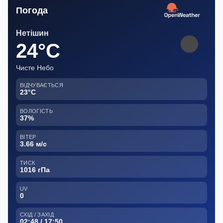
Погода
Нетішин
24°C
Чисте Небо
ВІДЧУВАЄТЬСЯ
23°C
ВОЛОГІСТЬ
37%
ВІТЕР
3.66 м/с
ТИСК
1016 гПа
UV
0
СХІД / ЗАХІД
02:48 / 17:50