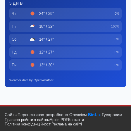
5 ДНІВ
Чт
24° / 39°
0%
Пт
18° / 32°
100%
Сб
14° / 27°
0%
Нд
12° / 27°
0%
Пн
13° / 30°
0%
Weather data by OpenWeather
Сайт «Перспектива» розроблено Олексієм
BinLiz
Гусаровим.
Правила роботи з сайтом
Архів PDF
Контакти
Політика конфіденційності
Реклама на сайті