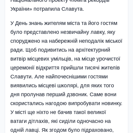
Національного проекту «Книга рекордів
України» потрапила Славута.
У День знань жителям міста та його гостям
було представлено незвичайну лавку, яку
спору­джено на набережній неподалік міської
ради. Щоб подивитись на архітектурний
витвір місцевих умільців, на місце урочистої
церемонії відкриття прийшли тисячі жителів
Славути. Але найпочеснішими гостями
виявились місцеві школярі, для яких того
дня пролунав перший дзвоник. Саме вони
скористались нагодою ви­пробувати новинку.
У місті ще ніхто не бачив такої великої
ватаги дітлахів, які сиділи одночасно на
одній лавці. Як згодом було підраховано,