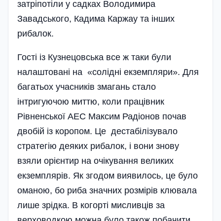
затріпотіли у садках Володимира
Завадського, Кадима Каржау та інших
рибалок.
Гості із Кузнецовська все ж таки були
налаштовані на «солідні екземпляри». Для
багатьох учасників змагань стало
інтригуючою миттю, коли працівник
Рівненської АЕС Максим Радіонов почав
двобій із коропом. Це дестабілізувало
стратегію деяких рибалок, і вони знову
взяли орієнтир на очікування великих
екземплярів. Як згодом виявилось, це було
оманою, бо риба значних розмірів клювала
лише зрідка. В когорті мисливців за
верховодкою можна було також побачити