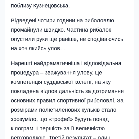
поблизу Кузнецовська.
Відведені чотири години на риболовлю
промайнули швидко. Частина рибалок
опустили руки ще раніше, не сподіваючись
на хоч якийсь улов…
Нарешті найдраматичніша і відповідальна
процедура – зважування улову. Це
компетенція суддівської колегії, на яку
покладена відповідальність за дотримання
основних правил спортивної риболовлі. За
розмірами поліетиленових кульків стало
зрозуміло, що «трофеї» будуть понад
кілограм. І першість за її величністю
верховодкою. Третій результат – один