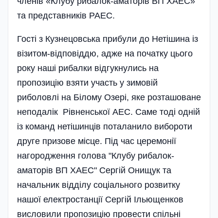
членів «Клубу рибалок-аматорів ВП ХАЕС»
та представників РАЕС.
Гості з Кузнецовська прибули до Нетішина із
візитом-відповіддю, адже на початку цього
року наші рибалки відгукнулись на
пропозицію взяти участь у зимовій
риболовлі на Білому Озері, яке розташоване
неподалік Рівненської АЕС. Саме тоді одній
із команд нетішинців поталанило вибороти
друге призове місце. Під час церемонії
нагородження голова "Клубу рибалок-
аматорів ВП ХАЕС" Сергій Онищук та
начальник відділу соціального розвитку
нашої електростанції Сергій Ільющенков
висловили пропозицію провести спільні