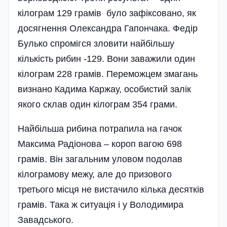
кілограм 129 грамів було зафіксовано, як
досягнення Олександра Гапончака. Федір
Булько спромігся зловити найбільшу
кількість рибин -129. Вони заважили один
кілограм 228 грамів. Переможцем змагань
визнано Кадима Каржау, особистий залік
якого склав один кілограм 354 грами.
Найбільша рибина потрапила на гачок
Максима Радіонова – короп вагою 698
грамів. Він загальним уловом подолав
кілограмову межу, але до призового
третього місця не вистачило кілька десятків
грамів. Така ж ситуація і у Володимира
Завадського.