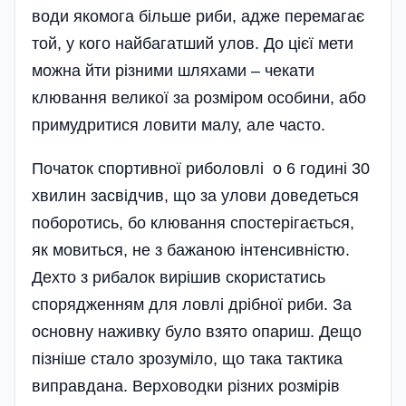
води якомога більше риби, адже перемагає
той, у кого найбагатший улов. До цієї мети
можна йти різними шляхами – чекати
клювання великої за розміром особини, або
примудритися ловити малу, але часто.
Початок спортивної риболовлі о 6 годині 30
хвилин засвідчив, що за улови доведеться
поборотись, бо клювання спостерігається,
як мовиться, не з бажаною інтенсивністю.
Дехто з рибалок вирішив скористатись
спорядженням для ловлі дрібної риби. За
основну наживку було взято опариш. Дещо
пізніше стало зрозуміло, що така тактика
виправдана. Верховодки різних розмірів