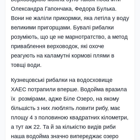
Олександра Гапончака, Федора Булька.
Вони не жаліли прикормки, яка летіла у воду
великими пригорщами. Бувалі рибалки
розуміють, що це не марнотратство, а метод
приваблення верховодок, які охоче
реагують на каламутні кормові плями в
товщі води.
Кузнецовські рибалки на водосховище
ХАЕС потрапили вперше. Водойма вразила
їх розмірами, адже Біле Озеро, на якому
біль­шість з них люблять ловити рибу, має
площу 4 з половиною квадратних кілометри,
а тут аж 22. Та й за кількістю видів риби
наша водойма значно випереджає озеро