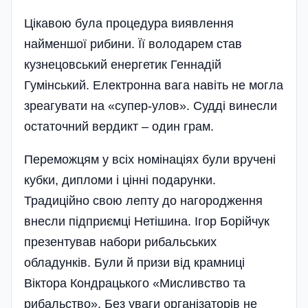
Цікавою була процедура виявлення
найменшої рибини. Її володарем став
кузнецовський енергетик Геннадій
Гумінський. Електронна вага навіть не могла
зреагувати на «супер-улов». Судді винесли
остаточний вердикт – один грам.
Переможцям у всіх номінаціях були вручені
кубки, дипломи і цінні подарунки.
Традиційно свою лепту до нагородження
внесли підпри­ємці Нетішина. Ігор Борійчук
презентував набори рибальських
обладунків. Були й призи від крамниці
Віктора Кондрацького «Мисливство та
рибальство». Без уваги організаторів не