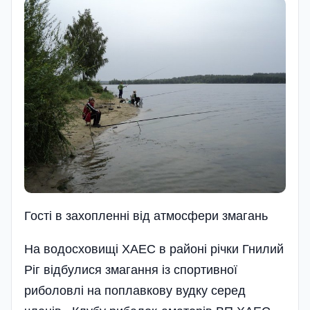
Гостi в захопленнi вiд атмосфери змагань
На водосховищі ХАЕС в районі річки Гнилий
Ріг відбулися змагання із спортивної
риболовлі на поплавкову вудку серед