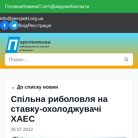
Головна
Новини
Статті
Довідник
Контакти
info@perspekt.org.ua
Вхід
Реєстрація
← До списку новин
Спільна риболовля на
ставку-охолоджувачі
ХАЕС
26.07.2012