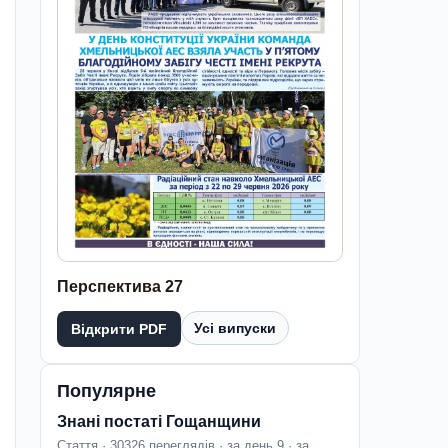
Перспектива 27
Усі випуски
Відкрити PDF
Популярне
Знані постаті Гощанщини
Стаття · 30326 переглядів · за день 9 · за