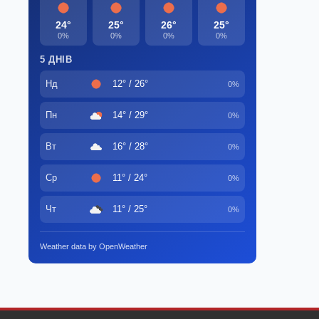
24°
25°
26°
25°
0%
0%
0%
0%
5 ДНІВ
Нд
12° / 26°
0%
Пн
14° / 29°
0%
Вт
16° / 28°
0%
Ср
11° / 24°
0%
Чт
11° / 25°
0%
Weather data by OpenWeather