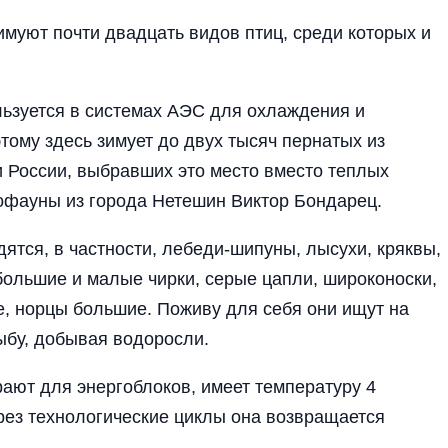
уют почти двадцать видов птиц, среди которых и
льзуется в системах АЭС для охлаждения и
тому здесь зимует до двух тысяч пернатых из
и России, выбравших это место вместо теплых
тофауны из города Нетешин Виктор Бондарец.
дятся, в частности, лебеди-шипуны, лысухи, кряквы,
 большие и малые чирки, серые цапли, широконоски,
, норцы большие. Поживу для себя они ищут на
ыбу, добывая водоросли.
ают для энергоблоков, имеет температуру 4
рез технологические циклы она возвращается