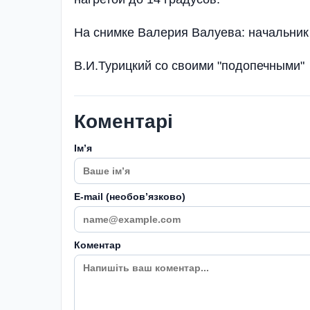
На снимке Валерия Валуева: начальник
В.И.Турицкий со своими "подопечными"
Коментарі
Імʼя
E-mail (необовʼязково)
Коментар