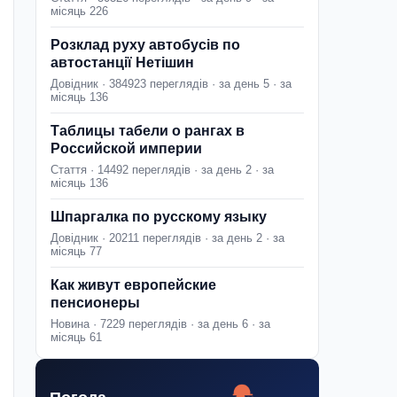
місяць 226
Розклад руху автобусів по
автостанції Нетішин
Довідник · 384923 переглядів · за день 5 · за
місяць 136
Таблицы табели о рангах в
Российской империи
Стаття · 14492 переглядів · за день 2 · за
місяць 136
Шпаргалка по русскому языку
Довідник · 20211 переглядів · за день 2 · за
місяць 77
Как живут европейские
пенсионеры
Новина · 7229 переглядів · за день 6 · за
місяць 61