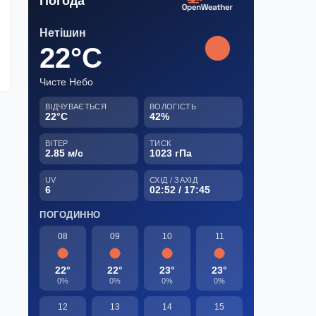
Погода
Нетішин
22°C
Чисте Небо
ВІДЧУВАЄТЬСЯ
ВОЛОГІСТЬ
22°C
42%
ВІТЕР
ТИСК
2.85 м/с
1023 гПа
UV
СХІД / ЗАХІД
6
02:52 / 17:45
ПОГОДИННО
08
09
10
11
22°
22°
23°
23°
0%
0%
0%
0%
12
13
14
15