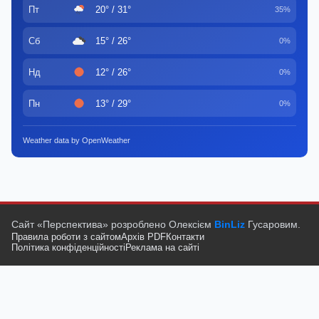
Пт
20° / 31°
35%
Сб
15° / 26°
0%
Нд
12° / 26°
0%
Пн
13° / 29°
0%
Weather data by OpenWeather
Сайт «Перспектива» розроблено Олексієм
BinLiz
Гусаровим.
Правила роботи з сайтом
Архів PDF
Контакти
Політика конфіденційності
Реклама на сайті