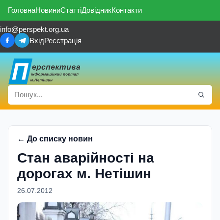
Головна
Новини
Статті
Довідник
Контакти
info@perspekt.org.ua
Вхід
Реєстрація
← До списку новин
Стан аварійності на
дорогах м. Нетішин
26.07.2012