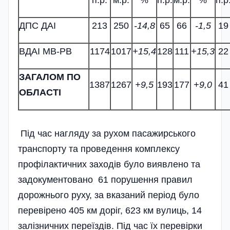
ДПС ДАІ
213
250
-14,8
65
66
-1,5
19
ВДАІ МВ-РВ
1174
1017
+15,4
128
111
+15,3
22
ЗАГАЛОМ ПО
1387
1267
+9,5
193
177
+9,0
41
ОБЛАСТІ
Під час нагляду за рухом пасажирського
транспорту та проведення комплексу
профілактичних заходів було виявлено та
задокументовано 61 порушення правил
дорожнього руху, за вказаний період було
перевірено 405 км доріг, 623 км вулиць, 14
залізничних переїздів. Під час їх перевірки