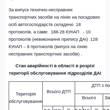
За випуск технічно-несправних
транспортних засобів на лінію на посадових
осіб автогосподарств складено 18
протоколів, а саме: 188-28 КУпАП - 10
протоколів (невиконання припису ДАІ) 128
КУпАП – 8 протоколів (випуск на лінію
несправних транспортних засобів) .
Стан аварійності в області в розрізі
території обслуговування підрозділів ДАІ
ДТП з п
Всього ДТП
Територія
Всього
За
обслуговування
п.р.
м.р.
%
п.р.
м.р.
%
п.р