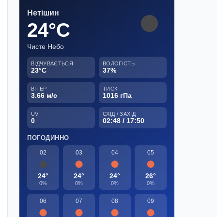
Нетішин
24°C
Чисте Небо
ВІДЧУВАЄТЬСЯ
ВОЛОГІСТЬ
23°C
37%
ВІТЕР
ТИСК
3.66 м/с
1016 гПа
UV
СХІД / ЗАХІД
0
02:48 / 17:50
ПОГОДИННО
02
03
04
05
24°
24°
24°
26°
0%
0%
0%
0%
06
07
08
09