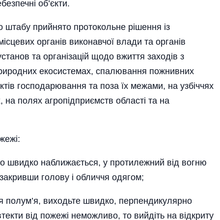
безпечні об’єкти.
о штабу прийнято протокольне рішення із
місцевих органів виконавчої влади та органів
танов та органі­зацій щодо вжиття заходів з
риродних екосистемах, спалювання пожнивних
’єктів господарювання та поза їх межами, на узбіччях
х, на полях агропідприємств області та на
жежі:
, що швидко наближається, у протилежний від вогню
, закривши голову і обличчя одягом;
ся полум’я, виходьте швидко, перпендикулярно
екти від пожежі неможливо, то вийдіть на відкриту