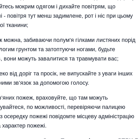
ийтесь мокрим одягом і дихайте повітрям, що
- повітря тут менш задимлене, рот і ніс при цьому
ої тканини;
ж можна, забиваючи полум’я гілками листяних порід
огим грунтом та затоптуючи ногами, будьте
в, вони можуть завалитися та травмувати вас;
еко від доріг та просік, не випускайте з уваги інших
 ними зв’язок за допомогою голосу.
ф’яних пожеж, враховуйте, що там можуть
сувайтеся, по можливості, перевіряючи палицею
із осередку пожежі повідомте місцеву адміністрацію
а характер пожежі.