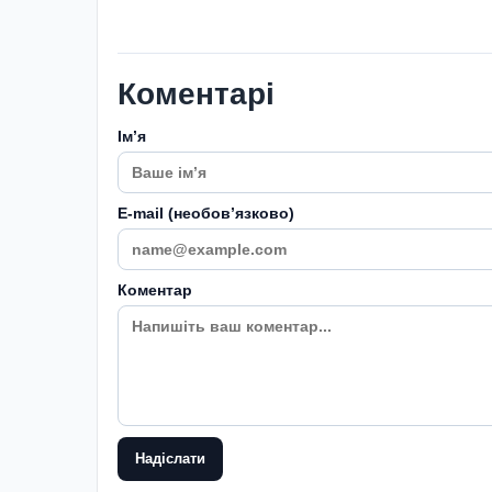
Коментарі
Імʼя
E-mail (необовʼязково)
Коментар
Надіслати