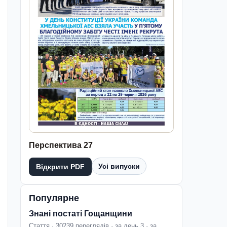
Перспектива 27
Усі випуски
Відкрити PDF
Популярне
Знані постаті Гощанщини
Стаття · 30239 переглядів · за день 3 · за