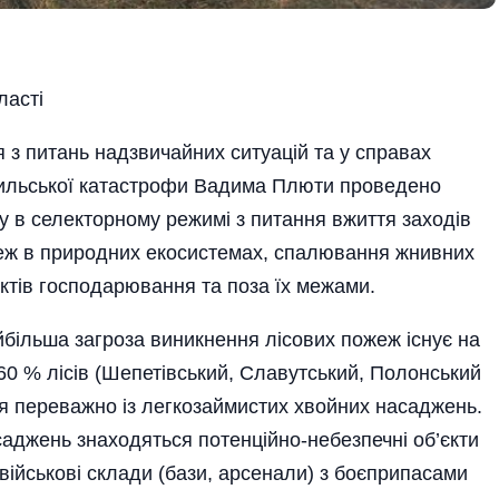
ласті
 з питань надзвичайних ситуацій та у справах
бильської катастрофи Вадима Плюти проведено
у в селекторному режимі з питання вжиття заходів
ж в природних екосистемах, спалювання жнивних
’єктів господарювання та поза їх межами.
йбільша загроза виникнення лісових пожеж­ існує на
 60 % лісів (Шепетівський, Славутський, Полонський
ся переважно із легкозаймистих хвойних насаджень.
саджень знаходяться потенційно-небезпечні об’єк­ти
 військові склади (бази, арсенали) з боєприпасами