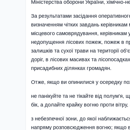
Міністерства оборони України, хімічно-не
За результатами засідання оперативног
визначенням чітких завдань керівникам 
місцевого самоврядування, керівникам ус
недопущення лісових пожеж, пожеж в п
залишків та сухої трави на території об
доріг, в лісових масивах та лісопосадка
присадибних ділянках громадян.
Отже, якщо ви опинилися у осередку по
не панікуйте та не тікайте від полум’я
бік, а долайте крайку вогню проти вітру
з небезпечної зони, до якої наближаєть
напряму розповсюдження вогню; якщо вт