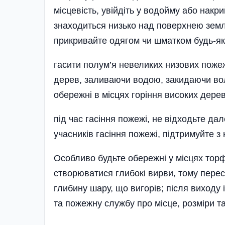
місцевість, увійдіть у водойму або накр
знаходиться низько над поверхнею землі 
прикривайте одягом чи шматком будь-як
гасити полум’я невеликих низових поже
дерев, заливаючи водою, закидаючи вол
обережні в місцях горіння високих дере
під час гасіння пожежі, не відходьте дал
учасників гасіння пожежі, підтримуйте з
Особливо будьте обережні у місцях тор
створюватися глибокі вирви, тому пере
глибину шару, що вигорів; після виходу 
та пожежну службу про місце, розміри т