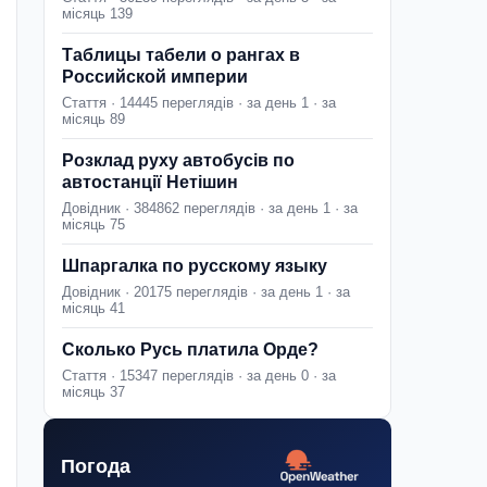
місяць 139
Таблицы табели о рангах в
Российской империи
Стаття · 14445 переглядів · за день 1 · за
місяць 89
Розклад руху автобусів по
автостанції Нетішин
Довідник · 384862 переглядів · за день 1 · за
місяць 75
Шпаргалка по русскому языку
Довідник · 20175 переглядів · за день 1 · за
місяць 41
Сколько Русь платила Орде?
Стаття · 15347 переглядів · за день 0 · за
місяць 37
Погода