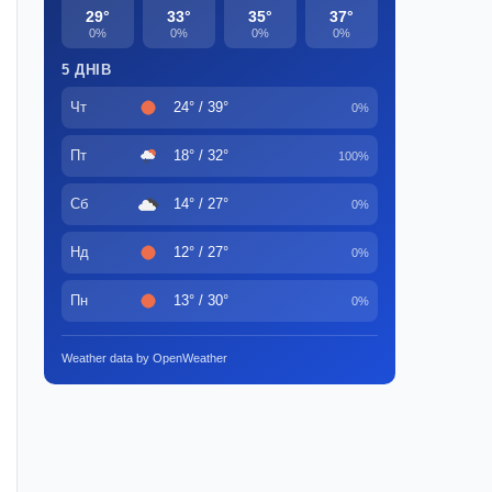
29°
33°
35°
37°
0%
0%
0%
0%
5 ДНІВ
Чт
24° / 39°
0%
Пт
18° / 32°
100%
Сб
14° / 27°
0%
Нд
12° / 27°
0%
Пн
13° / 30°
0%
Weather data by OpenWeather