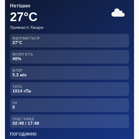
Нетішин
27°C
Уривчасті Хмари
ВІДЧУВАЄТЬСЯ
27°C
ВОЛОГІСТЬ
40%
ВІТЕР
5.3 м/с
ТИСК
1014 гПа
UV
0
СХІД / ЗАХІД
02:49 / 17:48
ПОГОДИННО