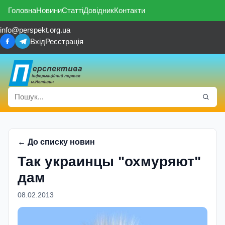
Головна
Новини
Статті
Довідник
Контакти
info@perspekt.org.ua
Вхід
Реєстрація
← До списку новин
Так украинцы "охмуряют"
дам
08.02.2013