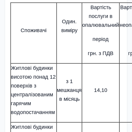
Вартість
Варт
послуги в
Один.
опалювальний
неоп
Споживачі
виміру
період
грн. з ПДВ
г
Житлові будинки
висотою понад 12
з 1
поверхів з
мешканця
14,10
централізованим
в місяць
гарячим
водопостачанням
Житлові будинки