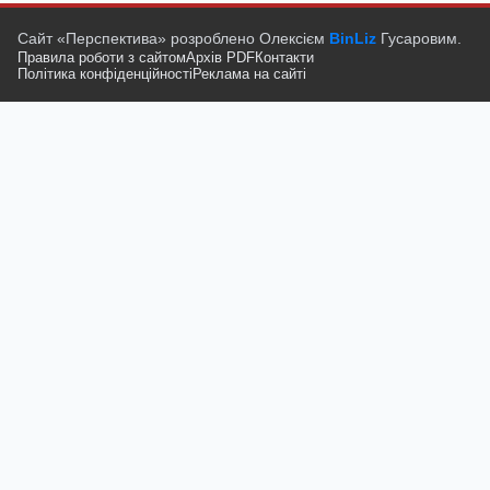
Сайт «Перспектива» розроблено Олексієм
BinLiz
Гусаровим.
Правила роботи з сайтом
Архів PDF
Контакти
Політика конфіденційності
Реклама на сайті