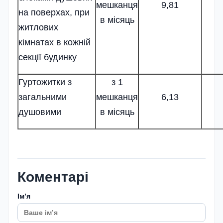
мешканця
9,81
на поверхах, при
в місяць
житлових
кімнатах в кожній
секції будинку
Гуртожитки з
з 1
загальними
мешканця
6,13
душовими
в місяць
Коментарі
Імʼя