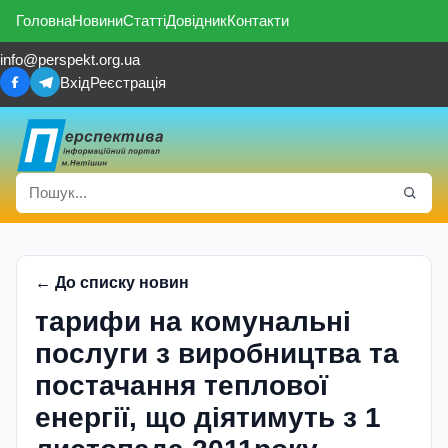
Головна
Новини
Статті
Довідник
Контакти
info@perspekt.org.ua
Вхід
Реєстрація
← До списку новин
тарифи на комунальні
послуги з виробництва та
постачання теплової
енергії, що діятимуть з 1