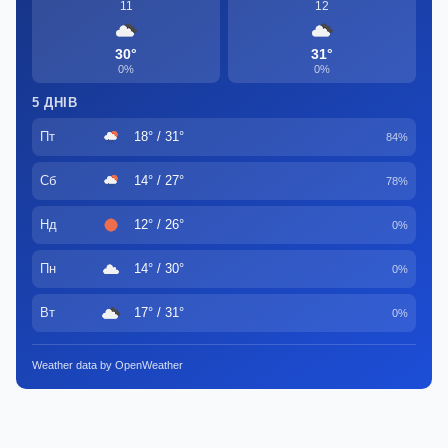
11
12
30°
31°
0%
0%
5 ДНІВ
Пт
18° / 31°
84%
Сб
14° / 27°
78%
Нд
12° / 26°
0%
Пн
14° / 30°
0%
Вт
17° / 31°
0%
Weather data by OpenWeather