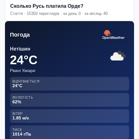
Сколько Русь платила Орде?
Стаття · 15350 переглядів · за день 0 · за місяць 40
Погода
Нетішин
24°C
Рвані Хмари
ВІДЧУВАЄТЬСЯ
24°C
ВОЛОГІСТЬ
62%
ВІТЕР
1.85 м/с
ТИСК
1014 гПа