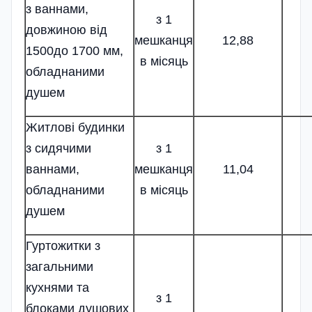
з ваннами,
з 1
довжиною від
мешканця
12,88
1500до 1700 мм,
в місяць
обладнаними
душем
Житлові будинки
з сидячими
з 1
ваннами,
мешканця
11,04
обладнаними
в місяць
душем
Гуртожитки з
загальними
кухнями та
з 1
блоками душових