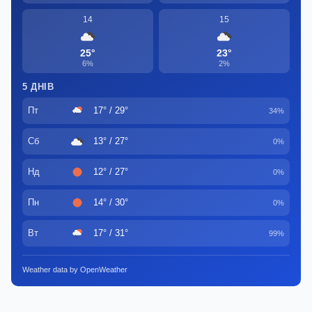
14
15
25°
23°
6%
2%
5 ДНІВ
Пт
17° / 29°
34%
Сб
13° / 27°
0%
Нд
12° / 27°
0%
Пн
14° / 30°
0%
Вт
17° / 31°
99%
Weather data by OpenWeather