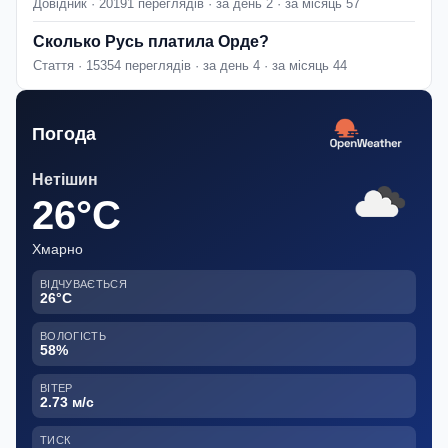
Довідник · 20191 переглядів · за день 2 · за місяць 57
Сколько Русь платила Орде?
Стаття · 15354 переглядів · за день 4 · за місяць 44
Погода
Нетішин
26°C
Хмарно
ВІДЧУВАЄТЬСЯ
26°C
ВОЛОГІСТЬ
58%
ВІТЕР
2.73 м/с
ТИСК