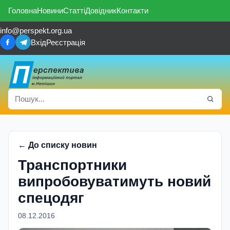
Головна
Новини
Статті
Довідник
Контакти
info@perspekt.org.ua
Вхід
Реєстрація
← До списку новин
Транспортники
випробовуватимуть новий
спецодяг
08.12.2016