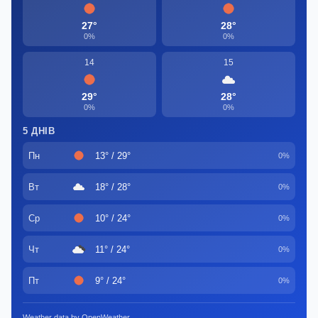
27°
28°
0%
0%
14
15
29°
28°
0%
0%
5 ДНІВ
Пн
13° / 29°
0%
Вт
18° / 28°
0%
Ср
10° / 24°
0%
Чт
11° / 24°
0%
Пт
9° / 24°
0%
Weather data by OpenWeather