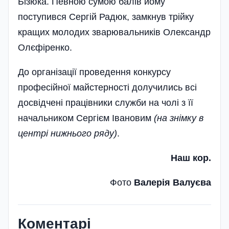
Бізюка. Певною сумою балів йому
поступився Сергій Радюк, замкнув трійку
кращих молодих зварювальників Олександр
Олєфіренко.
До організації проведення конкурсу
професійної майстерності долучились всі
досвідчені працівники служби на чолі з її
начальником Сергієм Івановим
(на знімку в
центрі нижнього ряду)
.
Наш кор.
Фото
Валерія Валуєва
Коментарі