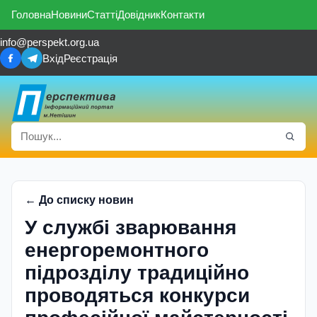
Головна
Новини
Статті
Довідник
Контакти
info@perspekt.org.ua
Вхід
Реєстрація
← До списку новин
У службі зварювання
енергоремонтного
підрозділу традиційно
проводяться конкурси