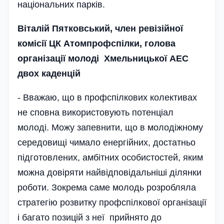
національних парків.
Віталій
Пятковський
,
член
ревізійної
комісії
ЦК
Атомпрофспілки
,
голова
організації
молоді
Хмельницької
АЕС
двох
каденцій
- Вважаю, що в профспілкових колективах
не сповна використовують потенціал
молоді. Можу запевнити, що в молодіжному
середовищі чимало енергійних, достатньо
підготовлених, амбітних особистостей, яким
можна довіряти найвідповідальніші ділянки
роботи. Зокрема саме молодь розробляла
стратегію розвитку профспілкової організації
і багато позицій з неї прийнято до