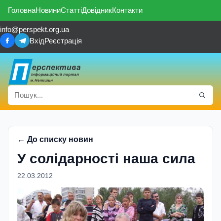
Головна
Новини
Статті
Довідник
Контакти
info@perspekt.org.ua
Вхід
Реєстрація
← До списку новин
У солідарності наша сила
22.03.2012