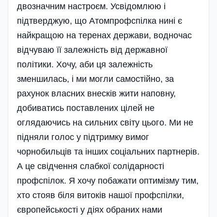
двозначним настроєм. Усвідомлюю і
підтвер­джую, що Атомпрофспілка нині є
найкращою на теренах держави, водночас
відчуваю її залежність від державної
політики. Хочу, аби ця зале­жність
зменшилась, і ми могли самостійно, за
рахунок власних внесків жити наповну,
добиватись поставлених цілей не
оглядаючись на сильних світу цього. Ми не
підняли голос у підтримку вимог
чорнобильців та інших соціальних партнерів.
А це свідчення слабкої солідарності
профспілок. Я хочу побажати оптимізму тим,
хто стояв біля витоків нашої профспілки,
європейськості у діях обраних нами