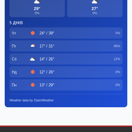
29°
27°
0%
0%
5 ДНІВ
Чт
24° / 39°
0%
Пт
17° / 31°
96%
Сб
14° / 26°
12%
Нд
12° / 26°
0%
Пн
13° / 29°
0%
Weather data by OpenWeather