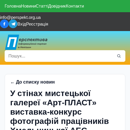
Головна
Новини
Статті
Довідник
Контакти
info@perspekt.org.ua
Вхід
Реєстрація
← До списку новин
У стінах мистецької
галереї «Арт-ПЛАСТ»
виставка-конкурс
фотографій працівників