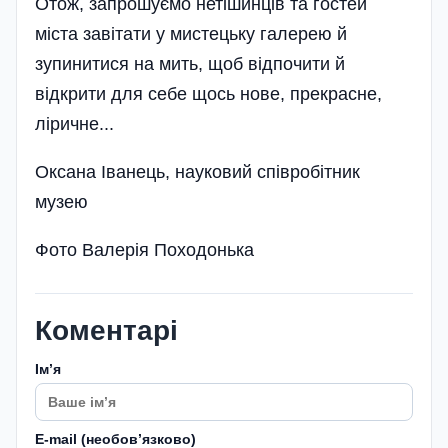
Отож, запрошуємо нетішинців та гостей
міста завітати у мистецьку галерею й
зупинитися на мить, щоб відпочити й
відкрити для себе щось нове, прекрасне,
ліричне...
Оксана Іванець, науковий співробітник
музею
Фото Валерія Походонька
Коментарі
Імʼя
E-mail (необовʼязково)