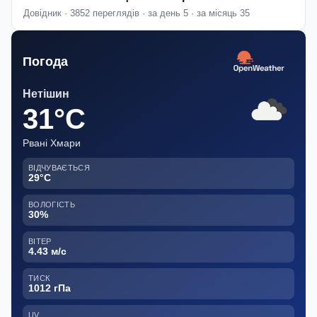
Довідник · 3852 переглядів · за день 5 · за місяць 35
Погода
Нетішин
31°C
Рвані Хмари
ВІДЧУВАЄТЬСЯ
29°C
ВОЛОГІСТЬ
30%
ВІТЕР
4.43 м/с
ТИСК
1012 гПа
UV