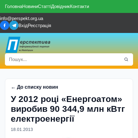
Головна
Новини
Статті
Довідник
Контакти
info@perspekt.org.ua
Вхід
Реєстрація
← До списку новин
У 2012 році «Енергоатом»
виробив 90 344,9 млн кВтг
електроенергії
18.01.2013