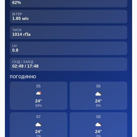
62%
ВІТЕР
1.85 м/с
ТИСК
1014 гПа
UV
0.8
СХІД / ЗАХІД
02:49 / 17:48
ПОГОДИННО
05
06
24°
24°
34%
0%
07
08
24°
24°
1%
0%