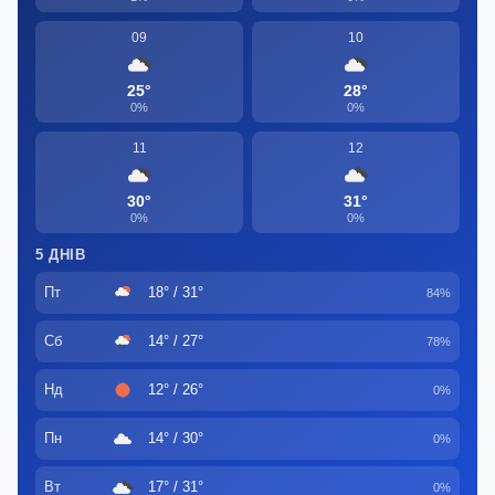
09
10
25°
28°
0%
0%
11
12
30°
31°
0%
0%
5 ДНІВ
Пт
18° / 31°
84%
Сб
14° / 27°
78%
Нд
12° / 26°
0%
Пн
14° / 30°
0%
Вт
17° / 31°
0%