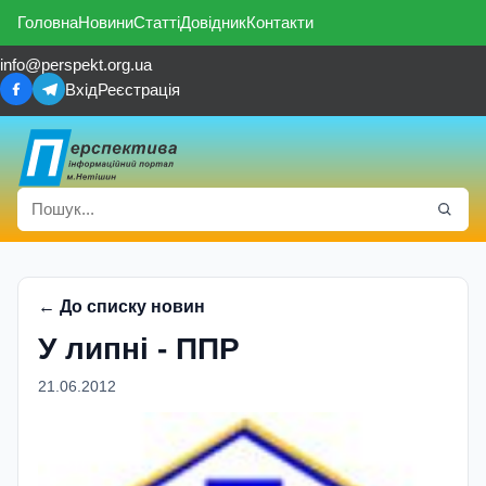
Головна
Новини
Статті
Довідник
Контакти
info@perspekt.org.ua
Вхід
Реєстрація
← До списку новин
У липнi - ППР
21.06.2012