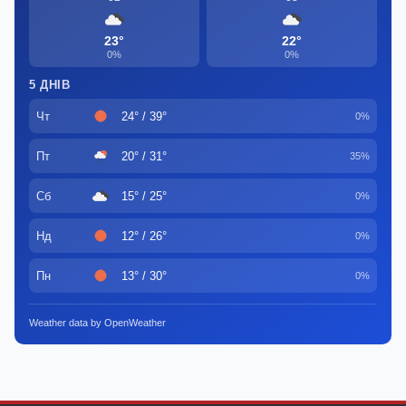
23°
22°
0%
0%
5 ДНІВ
Чт
24° / 39°
0%
Пт
20° / 31°
35%
Сб
15° / 25°
0%
Нд
12° / 26°
0%
Пн
13° / 30°
0%
Weather data by OpenWeather