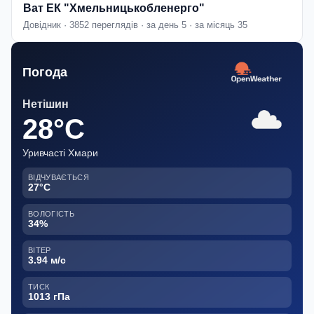
Ват ЕК "Хмельницькобленерго"
Довідник · 3852 переглядів · за день 5 · за місяць 35
Погода
Нетішин
28°C
Уривчасті Хмари
ВІДЧУВАЄТЬСЯ
27°C
ВОЛОГІСТЬ
34%
ВІТЕР
3.94 м/с
ТИСК
1013 гПа