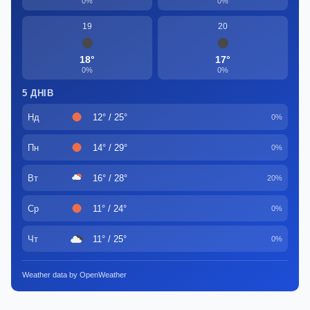
0%
0%
19
20
18°
17°
0%
0%
5 ДНІВ
Нд
12° / 25°
0%
Пн
14° / 29°
0%
Вт
16° / 28°
20%
Ср
11° / 24°
0%
Чт
11° / 25°
0%
Weather data by OpenWeather