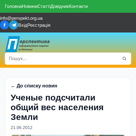
Головна
Новини
Статті
Довідник
Контакти
info@perspekt.org.ua
Вхід
Реєстрація
← До списку новин
Ученые подсчитали
общий вес населения
Земли
21.06.2012