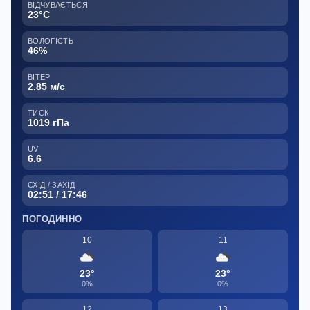
ВІДЧУВАЄТЬСЯ
23°C
ВОЛОГІСТЬ
46%
ВІТЕР
2.85 м/с
ТИСК
1019 гПа
UV
6.6
СХІД / ЗАХІД
02:51 / 17:46
ПОГОДИННО
10
11
23°
23°
0%
0%
12
13