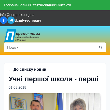
Головна
Новини
Статті
Довідник
Контакти
info@perspekt.org.ua
Вхід
Реєстрація
← До списку новин
Учні першої школи - перші
01.03.2018