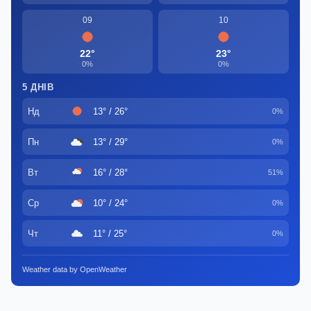
09
10
22°
23°
0%
0%
5 ДНІВ
Нд
13° / 26°
0%
Пн
13° / 29°
0%
Вт
16° / 28°
51%
Ср
10° / 24°
0%
Чт
11° / 25°
0%
Weather data by OpenWeather