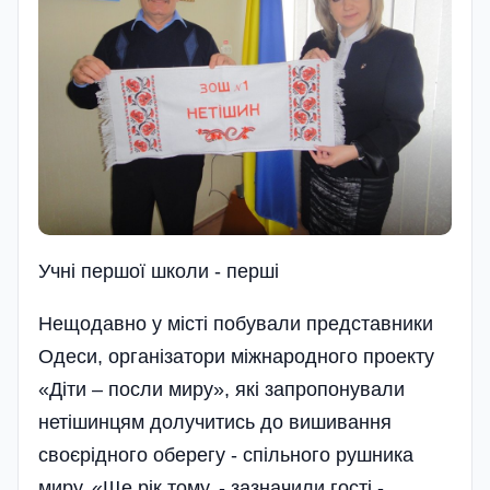
Учні першої школи - перші
Нещодавно у місті побували представники
Одеси, організатори міжнародного проекту
«Діти – посли миру», які запропонували
нетішинцям долучитись до вишивання
своєрідного оберегу - спільного рушника
миру. «Ще рік тому, - зазначили гості,-