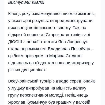
Виступили вдало!
Кінець року ознаменувався низкою змагань,
у яких гарні результати продемонстрували
вихованці нетішинського спорту. Так, на
відкритій першості Старокостянтинівської
ДЮСШ з легкої атлетики Яна Лавренчук
стала переможцем, Владислав Почебула –
срібним призером, а Марина Стелько
піднялась на п’єдестал пошани як призер у
різних дисциплінах.
Всеукраїнський турнір з дзюдо серед юнаків
у Луцьку випробував на міцність велику
групу перспективної молоді. Нетішинець
Ярослав Кузьмінчук був кращим у ваговій