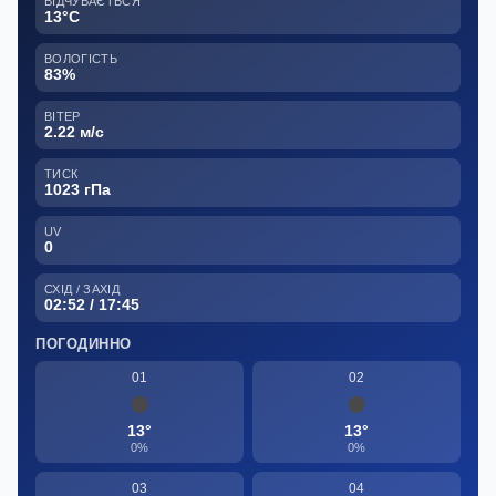
ВІДЧУВАЄТЬСЯ
13°C
ВОЛОГІСТЬ
83%
ВІТЕР
2.22 м/с
ТИСК
1023 гПа
UV
0
СХІД / ЗАХІД
02:52 / 17:45
ПОГОДИННО
01
02
13°
13°
0%
0%
03
04