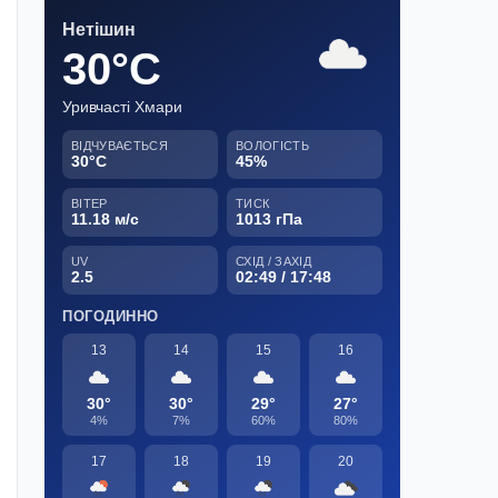
Нетішин
30°C
Уривчасті Хмари
ВІДЧУВАЄТЬСЯ
ВОЛОГІСТЬ
30°C
45%
ВІТЕР
ТИСК
11.18 м/с
1013 гПа
UV
СХІД / ЗАХІД
2.5
02:49 / 17:48
ПОГОДИННО
13
14
15
16
30°
30°
29°
27°
4%
7%
60%
80%
17
18
19
20