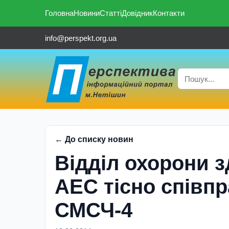
Головна
Новини
Статті
Довідник
Контакти
info@perspekt.org.ua
← До списку новин
Відділ охорони 
АЕС тісно співп
СМСЧ-4