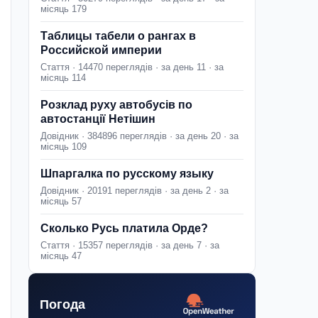
місяць 179
Таблицы табели о рангах в
Российской империи
Стаття · 14470 переглядів · за день 11 · за
місяць 114
Розклад руху автобусів по
автостанції Нетішин
Довідник · 384896 переглядів · за день 20 · за
місяць 109
Шпаргалка по русскому языку
Довідник · 20191 переглядів · за день 2 · за
місяць 57
Сколько Русь платила Орде?
Стаття · 15357 переглядів · за день 7 · за
місяць 47
Погода