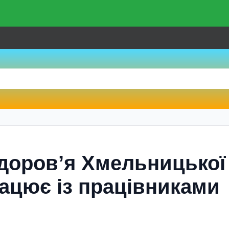
здоров’я Хмельницької
рацює із працівниками