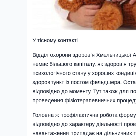
У тiсному контактi
Відділ охорони здоров’я Хмельницької 
немає більшого капіталу, як здоров’я тр
психологічного стану у хороших кондиці
здоровпункт із постом фельдшера. Оста
відповідно до моменту. Тут також для по
проведення фізіотерапевничних процедур
Головна ж профілактична робота формує
відповідно до характеру ді­я­льності пр
навантаження припадає на дільничних те