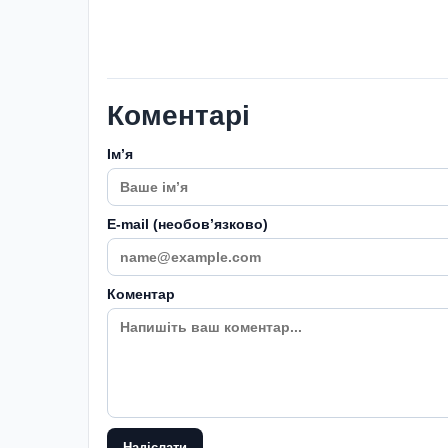
Коментарі
Імʼя
E-mail (необовʼязково)
Коментар
Надіслати