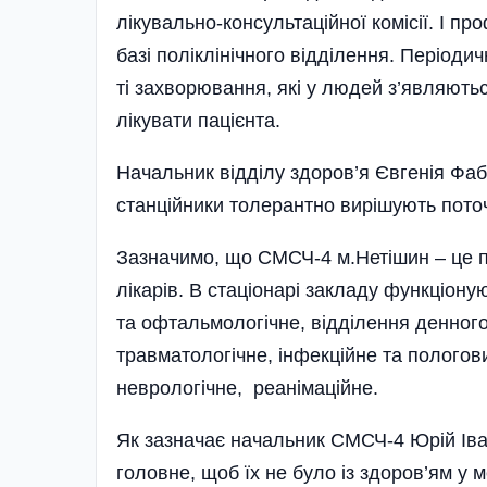
лікувально-консультаційної комісії. І пр
базі поліклінічного від­ділення. Періо
ті захворювання, які у людей з’являютьс
лікувати пацієнта.
Начальник відділу здоров’я Євгенія Фаб
станційники толерантно вирішують поточ
Зазначимо, що СМСЧ-4 м.Нетішин – це п
лікарів. В стаціонарі закладу функціону
та оф­таль­мологічне, відділення денного 
травматологічне, інфекційне та пологов
неврологічне, реанімаційне.
Як зазначає начальник СМСЧ-4 Юрій Іва
головне, щоб їх не було із здоров’ям у 