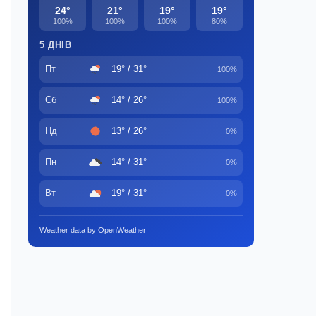
24°
21°
19°
19°
100%
100%
100%
80%
5 ДНІВ
Пт
19° / 31°
100%
Сб
14° / 26°
100%
Нд
13° / 26°
0%
Пн
14° / 31°
0%
Вт
19° / 31°
0%
Weather data by OpenWeather