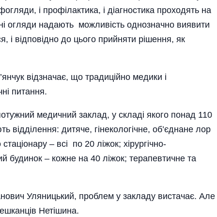
офогляди, і профі­лактика, і діагностика проходять на
дичні огляди надають можливість однозначно виявити
я, і відповідно до цього прийняти рішення, як
’янчук відзначає, що традиційно медики і
ні питання.
отужний медичний заклад, у складі якого понад 110
ють відділення: дитяче, гінекологічне, об’єднане лор
стаціона­ру – всі по 20 ліжок; хірургічно-
ий будинок – кожне на 40 ліжок; терапевтичне та
нович Уляницький, проблем у закладу вистачає. Але
мешканців Нетішина.