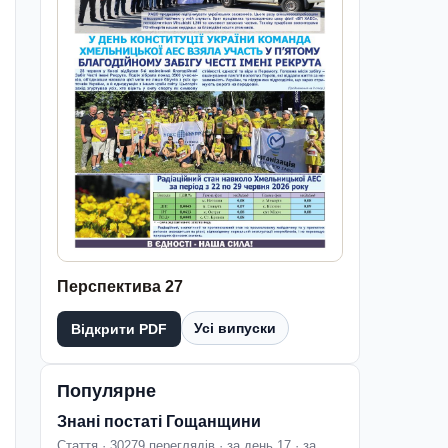
Перспектива 27
Усі випуски
Відкрити PDF
Популярне
Знані постаті Гощанщини
Стаття · 30279 переглядів · за день 17 · за