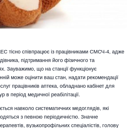
АЕС тісно співпрацює із працівниками СМСЧ-4, адже
удівника, підтримання його фізичного та
ях. Зауважимо, що на станції функціонує
нній може оцінити ваш стан, надати рекомендації
слуг працівників аптека, обладнано кабінет для
 в період медичної реабілітації.
ться навколо систематичних мед­оглядів, які
оводяться з певною періодич­ністю. Значне
рапевтів, вузькопро­фільних спеціалістів, голову