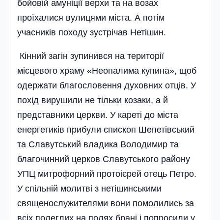
бойовій амуніції верхи та на возах
проїхалися вулицями міста. А потім
учасників походу зустрічав Нетішин.
Кінний загін зупинився на території
місцевого храму «Неопалима купина», щоб
одержати благословення духовних отців. У
похід вирушили не тільки козаки, а й
представники церкви. У кареті до міста
енергетиків прибули єпископ Шепетівський
та Славутський владика Володимир та
благочинний церков Славутського району
УПЦ митрофорний протоієрей отець Петро.
У спільній молитві з нетішинськими
священослужителями вони помолились за
всіх полеглих на полях брані і попросили у