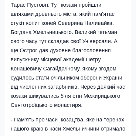
Тарас Пустовіт. Тут козаки пройшли
шляхами древнього міста, який пам’ятає
стукіт копит коней Северина Наливайка,
Богдана Хмельницького. Великий гетьман
свого часу тут складав свої Універсали. А
ще Острог дав духовне благословення
випускнику місцевої академії Петру
Конашевичу Сагайдачному, якому згодом
судилось стати очільником оборони України
від численних загарбників. Через деякий час
козаки шикувались біля стін Межирицького
Святотроїцького монастиря.
- Пам’ять про часи козацтва, яке на теренах
нашого краю в часи Хмельниччини отримало