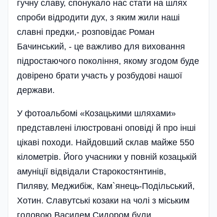
гучну славу, спонукало нас стати на шлях
спроби відродити дух, з яким жили наші
славні предки,- розповідає Роман
Бачинський, - це важливо для виховання
підростаючого покоління, якому згодом буде
довірено брати участь у розбудові нашої
держави.
У фотоальбомі «Козацькими шляхами»
представлені ілюстровані оповіді й про інші
цікаві походи. Найдовший склав майже 550
кілометрів. Його учасники у повній козацькій
амуніції відвідали Старокостянтинів,
Пиляву, Меджибіж, Кам`я­нець-Подільський,
Хотин. Славутські козаки на чолі з міським
головою Василем Сидором були