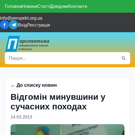
Головна
Новини
Статті
Довідник
Контакти
info@perspekt.org.ua
Вхід
Реєстрація
← До списку новин
Відгомін минувшини у
сучасних походах
14.03.2013