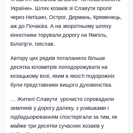
України». Шлях козаків зі Славути проліг
через Нетішин, Острог, Дермань, Кременець,
аж до Почаєва. А на зворотньому шляху
кіннотники торували дорогу на Ямпіль,
Білогір’я, Ізяслав.
Автору цих рядків поталанило більше
десятка кілометрів поподорожувати на
козацькому возі, яким в якості подорожніх
були представники вищого духовенства.
… Жителі Славути урочисто спровадили
земляків у дорогу далеку, з усмішками і
підбадьо­рюванням спостерігали за тим, як
майже три десятки сучасних козаків у