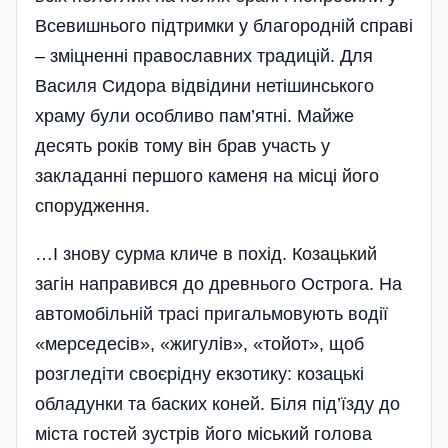
Всевишнього підтримки у благородній справі
– зміцненні православних традицій. Для
Василя Сидора відвідини нетішинського
храму були особливо пам’ятні. Майже
десять років тому він брав участь у
закладанні першого каменя на місці його
спорудження.
…І знову сурма кличе в похід. Козацький
загін направився до древнього Острога. На
автомобільній трасі пригальмовують водії
«мерседесів», «жигулів», «тойот», щоб
розгледіти своєрідну екзотику: козацькі
обладунки та баских коней. Біля під’їзду до
міста гостей зустрів його міський голова