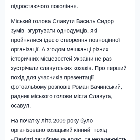
підростаючого покоління.
Міський голова Славути Василь Сидор
зумів згуртувати однодумців, які
пройнялися ідеєю створення повноцінної
організації. А згодом мешканці різних
історичних місцевостей України не раз
зустрічали славутських козаків. Про перший
похід для учасників презентації
фотоальбому розповів Роман Бачинський,
радник міського голови міста Славута,
осавул.
На початку літа 2009 року було
організовано козацький кінний похід
«Пам’яті загиблим за волю та незалежність