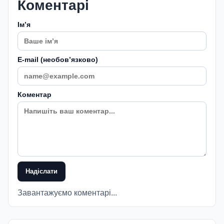
Коментарі
Імʼя
E-mail (необовʼязково)
Коментар
Надіслати
Завантажуємо коментарі...