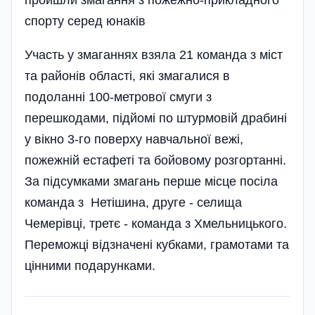
спорту серед юнаків
Участь у змаганнях взяла 21 команда з міст
та районів області, які змагалися в
подоланні 100-метрової смуги з
перешкодами, підйомі по штурмовій драбині
у вікно 3-го поверху навчальної вежі,
пожежній естафеті та бойовому розгортанні.
За підсумками змагань перше місце посі­ла
команда з Нетішина, друге - селища
Чемерівці, третє - команда з Хмельницького.
Переможці відзначені кубками, грамотами та
цінними подарунками.