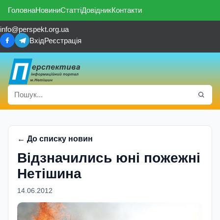
Головна
Новини
Статті
Довідник
Контакти
info@perspekt.org.ua
Вхід
Реєстрація
← До списку новин
Відзначились юні пожежні
Нетішина
14.06.2012