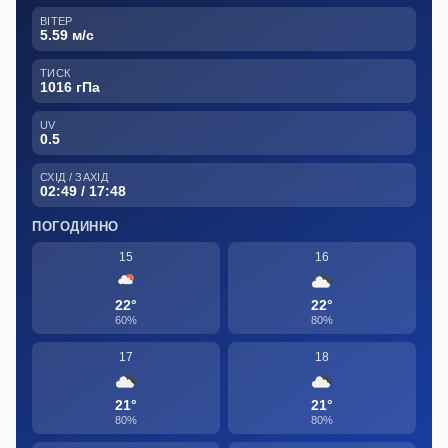
ВІТЕР
5.59 м/с
ТИСК
1016 гПа
UV
0.5
СХІД / ЗАХІД
02:49 / 17:48
ПОГОДИННО
15
16
22°
22°
60%
80%
17
18
21°
21°
80%
80%