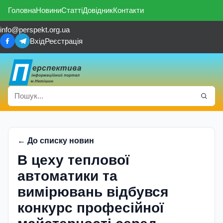
Головна
Новини
Статті
Довідник
Контакти
info@perspekt.org.ua
Вхід
Реєстрація
← До списку новин
В цеху теплової
автоматики та
вимірювань відбувся
конкурс професійної