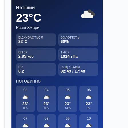
Нетішин
23°C
Рвані Хмари
ВІДЧУВАЄТЬСЯ
ВОЛОГІСТЬ
22°C
60%
ВІТЕР
ТИСК
2.85 м/с
1014 гПа
UV
СХІД / ЗАХІД
0.2
02:49 / 17:48
ПОГОДИННО
03
04
05
06
23°
23°
23°
23°
0%
0%
14%
0%
07
08
09
10