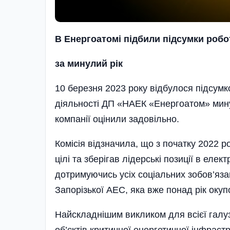
В Енергоатомі підбили підсумки робо
за минулий рік
10 березня 2023 року відбулося підсумк
діяльності ДП «НАЕК «Енергоатом» минул
компанії оцінили задовільно.
Комісія відзначила, що з початку 2022 
цілі та зберігав лідерські позиції в еле
дотримуючись усіх соціальних зобов’яза
Запорізької АЕС, яка вже понад рік оку
Найскладнішим викликом для всієї галу
об’єктів критичної енергетичної інфраст