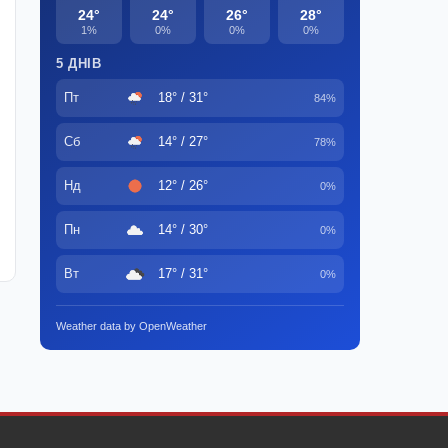
24°
24°
26°
28°
1%
0%
0%
0%
5 ДНІВ
Пт
18° / 31°
84%
Сб
14° / 27°
78%
Нд
12° / 26°
0%
Пн
14° / 30°
0%
Вт
17° / 31°
0%
Weather data by OpenWeather