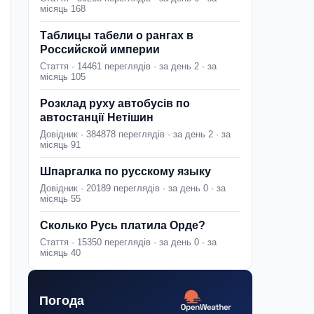
місяць 168
Таблицы табели о рангах в
Российской империи
Стаття · 14461 переглядів · за день 2 · за
місяць 105
Розклад руху автобусів по
автостанції Нетішин
Довідник · 384878 переглядів · за день 2 · за
місяць 91
Шпаргалка по русскому языку
Довідник · 20189 переглядів · за день 0 · за
місяць 55
Сколько Русь платила Орде?
Стаття · 15350 переглядів · за день 0 · за
місяць 40
Погода