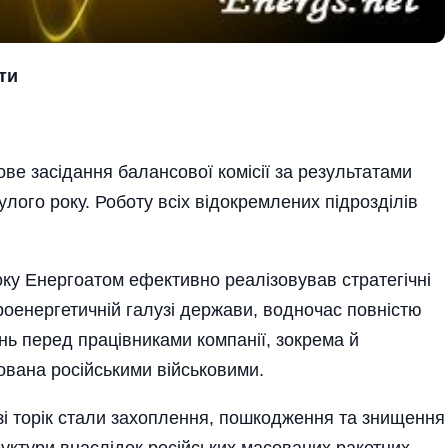
ти
ове засідання балансової комісії за результатами
ого року. Роботу всіх відокремлених підрозділів
року Енергоатом ефективно реалізовував стратегічні
ктроенергетичній галузі держави, водночас повністю
нь перед працівниками компанії, зокрема й
пована російськими військовими.
зі торік стали захоплення, пошкодження та знищення
руктури внаслідок російських масованих ракетних