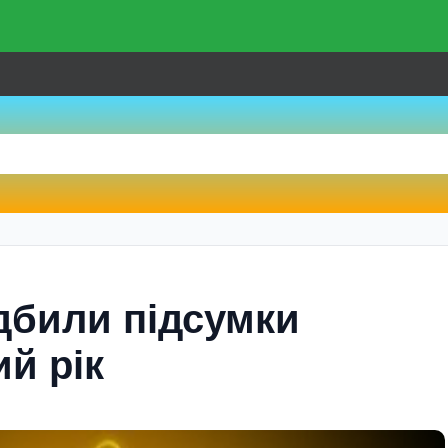
ідбили підсумки
й рік