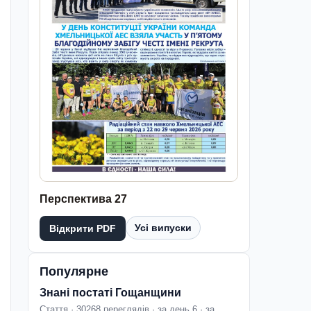
Перспектива 27
Усі випуски
Відкрити PDF
Популярне
Знані постаті Гощанщини
Стаття · 30268 переглядів · за день 6 · за