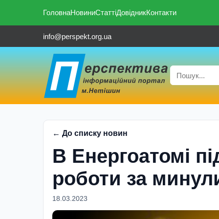
Головна
Новини
Статті
Довідник
Контакти
info@perspekt.org.ua
← До списку новин
В Енергоатомі п
роботи за минули
18.03.2023