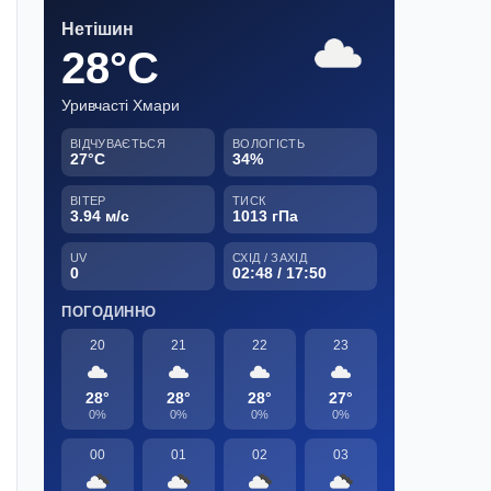
Нетішин
28°C
Уривчасті Хмари
ВІДЧУВАЄТЬСЯ
ВОЛОГІСТЬ
27°C
34%
ВІТЕР
ТИСК
3.94 м/с
1013 гПа
UV
СХІД / ЗАХІД
0
02:48 / 17:50
ПОГОДИННО
20
21
22
23
28°
28°
28°
27°
0%
0%
0%
0%
00
01
02
03