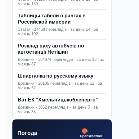
місяць 159
Таблицы табели о рангах в
Российской империи
Стаття · 14458 переглядів · за день 14 · за
місяць 102
Розклад руху автобусів по
автостанції Нетішин
Довідник · 384874 переглядів · за день 13 · за
місяць 87
Шпаргалка по русскому языку
Довідник · 20186 переглядів · за день 12 · за
місяць 52
Ват ЕК "Хмельницькобленерго"
Довідник · 3852 переглядів · за день 5 · за
місяць 35
Погода