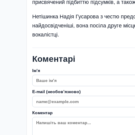
присвячений підбиттю підсумків, а тако
Нетішинка Надія Гусарова з честю предст
найдосвідченіші, вона посіла друге міс
вокалістці.
Коментарі
Імʼя
E-mail (необовʼязково)
Коментар