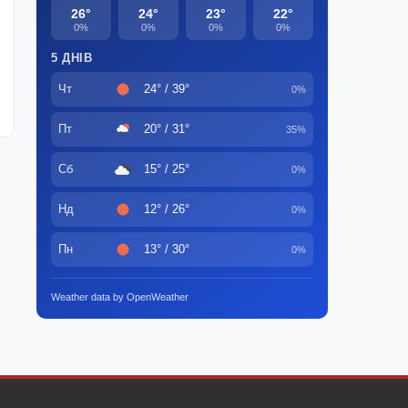
26°
24°
23°
22°
0%
0%
0%
0%
5 ДНІВ
Чт
24° / 39°
0%
Пт
20° / 31°
35%
Сб
15° / 25°
0%
Нд
12° / 26°
0%
Пн
13° / 30°
0%
Weather data by OpenWeather