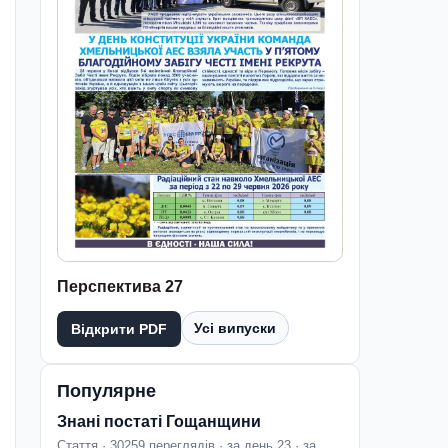
Перспектива 27
Усі випуски
Відкрити PDF
Популярне
Знані постаті Гощанщини
Стаття · 30259 переглядів · за день 23 · за