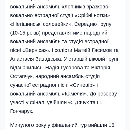
вокальний ансамбль хлопчиків зразкової
вокально-естрадної студії «Срібні нотки»
«Нетішинські соловейки». Середню групу
(10-15 років) представлятиме народний
вокальний ансамбль та студія естрадної
пісні «Вернісаж» і солісти Матвій Гасимов та
Анастасія Завадська. У старшій віковій групі
відзначились Надія Гусарова та Вікторія
Остапчук, народний ансамбль-студія
сучасної естрадної пісні «Синевір» і
вокальний ансамбль «Камелія». До резерву
участі у фіналі увійшли Є. Дячук та П.
Гончарук.
Минулого року у фінальний тур вийшли 16