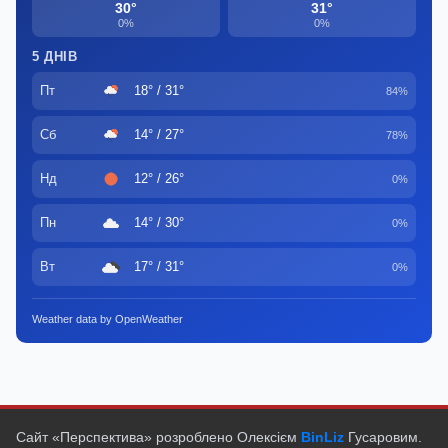
30°
31°
0%
0%
5 ДНІВ
Пт
18° / 31°
84%
Сб
14° / 27°
78%
Нд
12° / 26°
0%
Пн
14° / 30°
0%
Вт
17° / 31°
0%
Weather data by OpenWeather
Сайт «Перспектива» розроблено Олексієм
BinLiz
Гусаровим.