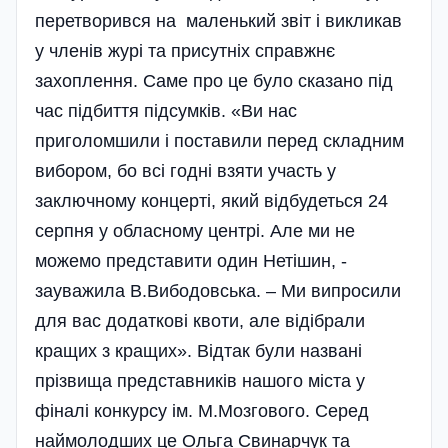
перетворився на маленький звіт і викликав
у членів журі та присутніх справжнє
захоплення. Саме про це було сказано під
час підбиття підсумків. «Ви нас
приголомшили і поставили перед складним
вибором, бо всі годні взяти участь у
заключному концерті, який відбудеться 24
серпня у обласному центрі. Але ми не
можемо представити один Нетішин, -
зауважила В.Вибодовська. – Ми випросили
для вас додаткові квоти, але відібрали
кращих з кращих». Відтак були названі
прізвища представників нашого міста у
фіналі конкурсу ім. М.Мозгового. Серед
наймолодших це Ольга Свинарчук та