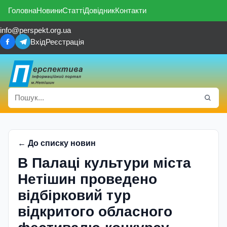
Головна
Новини
Статті
Довідник
Контакти
info@perspekt.org.ua
Вхід
Реєстрація
← До списку новин
В Палаці культури міста
Нетішин проведено
відбірковий тур
відкритого обласного