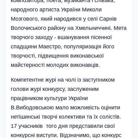
композитора, поета, музиканта і співака,
народного артиста України Миколи
Мозгового, який народився у селі Сарнів
Волочиського району на Хмельниччині. Мета
творчого заходу - вшанування пісенної
спадщини Маестро, популяризація його
творчості, підвищення виконавської
майстерності молодих виконавців.
Компетентне журі на чолі із заступником
голови журі конкурсу, заслуженим
працівником культури України
В.Вибодовською мало можливість оцінити
нетішинські творчі колективи та їх солістів.
17 учасників того дня представили свої
конкурсні виступи. Відзначимо, що конкурс