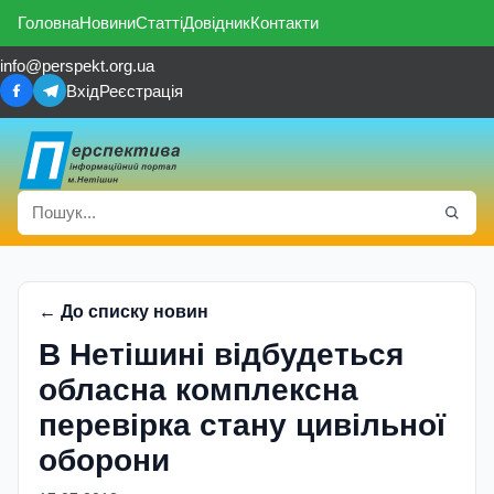
Головна
Новини
Статті
Довідник
Контакти
info@perspekt.org.ua
Вхід
Реєстрація
← До списку новин
В Нетішині відбудеться
обласна комплексна
перевірка стану цивільної
оборони