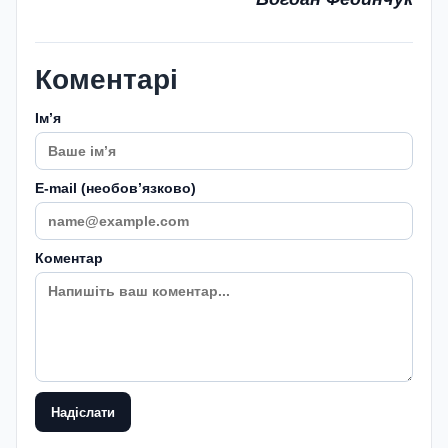
Коментарі
Імʼя
E-mail (необовʼязково)
Коментар
Надіслати