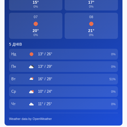
15°
17°
0%
0%
07
08
20°
21°
0%
0%
5 ДНІВ
Нд
13° / 26°
0%
Пн
13° / 29°
0%
Вт
16° / 28°
51%
Ср
10° / 24°
0%
Чт
11° / 25°
0%
Weather data by OpenWeather