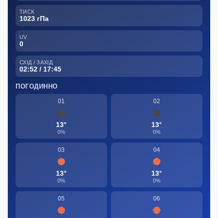
ТИСК
1023 гПа
UV
0
СХІД / ЗАХІД
02:52 / 17:45
ПОГОДИННО
01
02
13°
13°
0%
0%
03
04
13°
13°
0%
0%
05
06