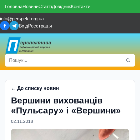
Головна
Новини
Статті
Довідник
Контакти
info@perspekt.org.ua
Вхід
Реєстрація
← До списку новин
Вершини вихованцiв
«Пульсару» i «Вершини»
02.11.2018