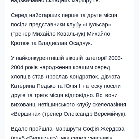
надзвичайно складних маршрутів.
Серед найстарших перше та друге місця
посіли представники клубу «Пульсар»
(тренер Михайло Ковальчук) Михайло
Кротюк та Владислав Осадчук.
У найконкурентнішій віковій категорії 2003-
2004 років народження кращим серед
хлопців став Ярослав Кондратюк. Дівчата
Катерина Педько та Юлія Ігнатеску посіли
друге та третє місця відповідно. Всі вони
вихованці нетішинського клубу скелелазі­ння
«Вершина» (тренер Олександр Веремійчук).
Вдало пройшла маршрути Софія Жердєва
(клуб «Вершина»), яка серед учасників