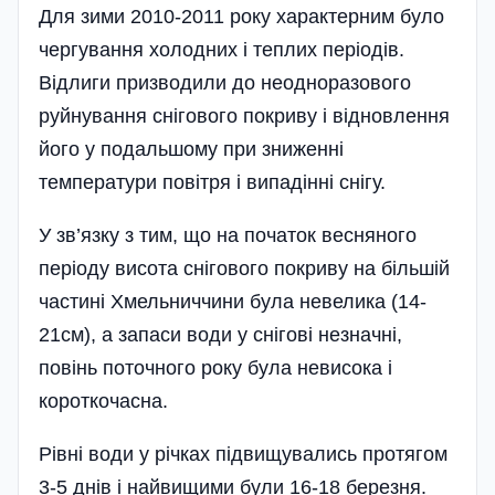
Для зими 2010-2011 року характерним було
чергування холодних і теплих періодів.
Відлиги призводили до неодноразового
руйнування снігового покриву і відновлення
його у подальшому при зниженні
температури повітря і випадінні снігу.
У зв’язку з тим, що на початок весняного
періоду висота снігового покриву на більшій
частині Хмельниччини була невелика (14-
21см), а запаси води у снігові незначні,
повінь поточного року була невисока і
короткочасна.
Рівні води у річках підвищувались протягом
3-5 днів і найвищими були 16-18 березня.