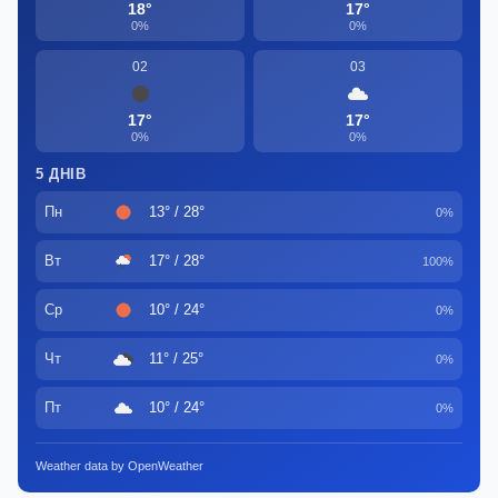
18°
17°
0%
0%
02
03
17°
17°
0%
0%
5 ДНІВ
Пн
13° / 28°
0%
Вт
17° / 28°
100%
Ср
10° / 24°
0%
Чт
11° / 25°
0%
Пт
10° / 24°
0%
Weather data by OpenWeather