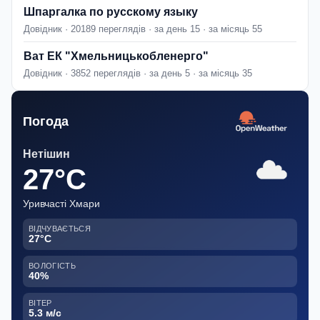
Шпаргалка по русскому языку
Довідник · 20189 переглядів · за день 15 · за місяць 55
Ват ЕК "Хмельницькобленерго"
Довідник · 3852 переглядів · за день 5 · за місяць 35
Погода
Нетішин
27°C
Уривчасті Хмари
ВІДЧУВАЄТЬСЯ
27°C
ВОЛОГІСТЬ
40%
ВІТЕР
5.3 м/с