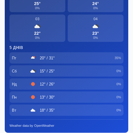
25°
24°
0%
0%
03
04
22°
23°
0%
0%
5 ДНІВ
Пт
20° / 31°
35%
Сб
15° / 25°
0%
Нд
12° / 26°
0%
Пн
13° / 30°
0%
Вт
18° / 35°
0%
Weather data by OpenWeather