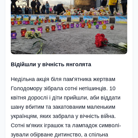
Відійшли у вічність янголята
Недільна акція біля пам’ятника жертвам
Голодомору зібрала сотні нетішинців. 10
квітня дорослі і діти прийшли, аби віддати
шану вбитим та закатованим маленьким
українцям, яких забрала у вічність війна.
Сотні м’яких іграшок та лампадок симво­лі­
зували обірване дитинство, а спіль­на