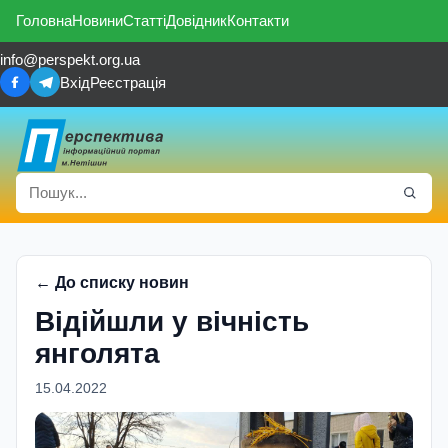
Головна
Новини
Статті
Довідник
Контакти
info@perspekt.org.ua
Вхід
Реєстрація
← До списку новин
Відійшли у вічність
янголята
15.04.2022