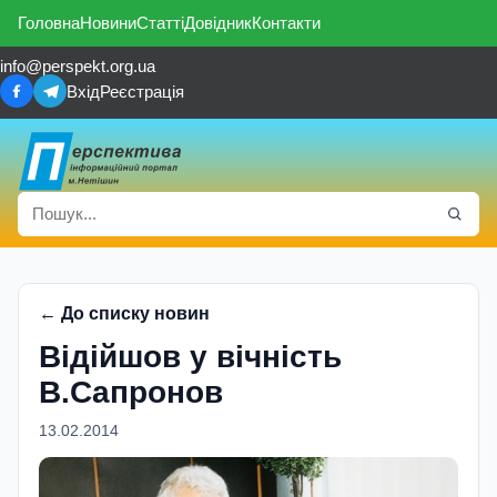
Головна
Новини
Статті
Довідник
Контакти
info@perspekt.org.ua
Вхід
Реєстрація
← До списку новин
Відійшов у вічність
В.Сапронов
13.02.2014