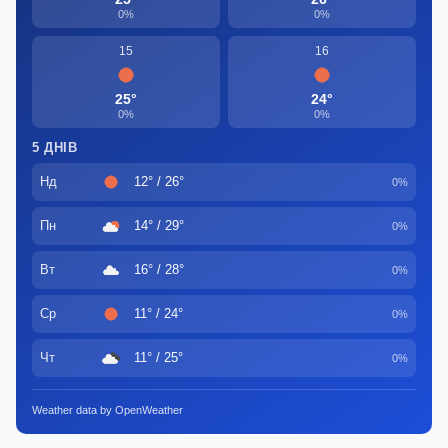
0%
0%
15
16
25°
24°
0%
0%
5 ДНІВ
Нд
12° / 26°
0%
Пн
14° / 29°
0%
Вт
16° / 28°
0%
Ср
11° / 24°
0%
Чт
11° / 25°
0%
Weather data by OpenWeather