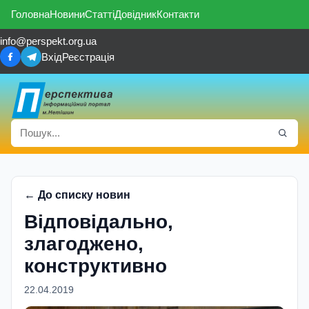
Головна
Новини
Статті
Довідник
Контакти
info@perspekt.org.ua
Вхід
Реєстрація
← До списку новин
Відповідально,
злагоджено,
конструктивно
22.04.2019