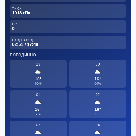
ТИСК
1018 гПа
UV
0
СХІД / ЗАХІД
02:51 / 17:46
ПОГОДИННО
23
00
16°
16°
80%
80%
01
02
16°
16°
7%
6%
03
04