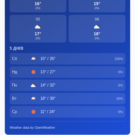
16°
15°
0%
0%
05
06
17°
18°
0%
0%
5 ДНІВ
Сб
15° / 26°
100%
Нд
13° / 27°
0%
Пн
14° / 32°
0%
Вт
18° / 30°
20%
Ср
11° / 24°
0%
Weather data by OpenWeather