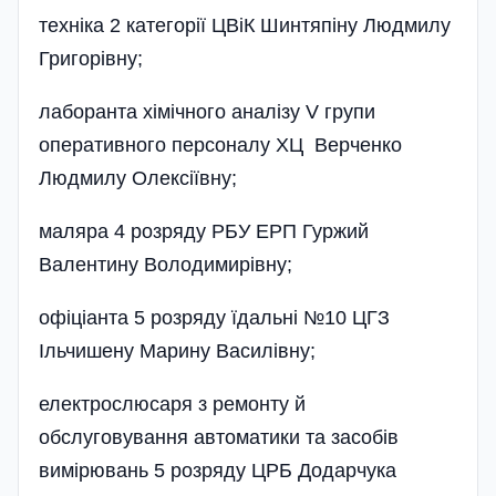
техніка 2 категорії ЦВіК Шинтяпіну Людмилу
Григорівну;
лаборанта хімічного аналізу V групи
оперативного персоналу ХЦ Верченко
Людмилу Олексіївну;
маляра 4 розряду РБУ ЕРП Гуржий
Валентину Володимирівну;
офіціанта 5 розряду їдальні №10 ЦГЗ
Ільчишену Марину Василівну;
електрослюсаря з ремонту й
обслуговування автоматики та засобів
вимірювань 5 розряду ЦРБ Додарчука