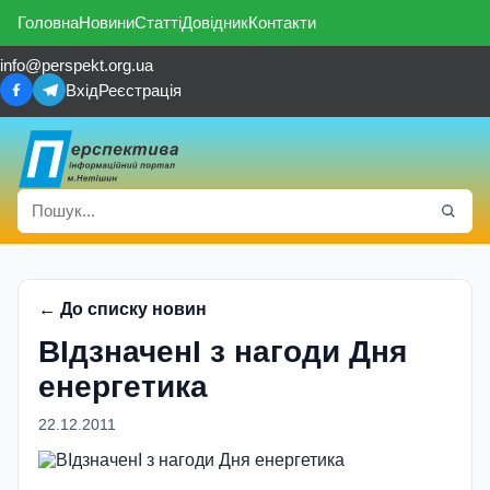
Головна
Новини
Статті
Довідник
Контакти
info@perspekt.org.ua
Вхід
Реєстрація
← До списку новин
ВIдзначенI з нагоди Дня
енергетика
22.12.2011