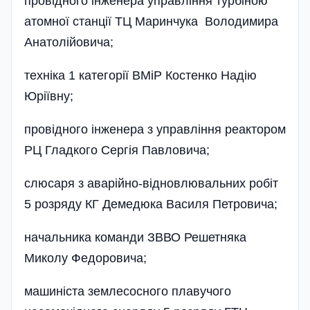
провідного інженера управління турбіною
атомної станції ТЦ Маринчука Володимира
Анатолі­йовича;
техніка 1 категорії ВМіР Костенко Надію
Юрії­вну;
провідного інженера з управління реактором
РЦ Гладкого Сергія Павловича;
слюсаря з аварійно-відновлювальних робіт
5 розряду КГ Демедюка Василя Петровича;
начальника команди ЗВВО Решетняка
Миколу Федоровича;
машиніста землесосного плавучого