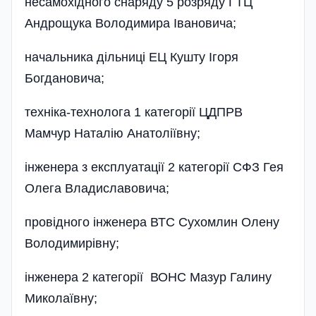
несамохі­дного снаряду 5 розряду ГТЦ
Андрощука Володимира Івановича;
начальника дільниці ЕЦ Кушту Ігоря
Богдановича;
техніка-технолога 1 категорії ЦДПРВ
Мамчур Наталію Анатоліївну;
інженера з експлуатації 2 категорії СФЗ Гея
Олега Владиславовича;
провідного інженера ВТС Сухомлин Олену
Володимирівну;
інженера 2 категорії ВОНС Мазур Галину
Миколаївну;