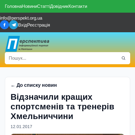
Головна
Новини
Статті
Довідник
Контакти
info@perspekt.org.ua
Вхід
Реєстрація
← До списку новин
Відзначили кращих
спортсменів та тренерів
Хмельниччини
12.01.2017