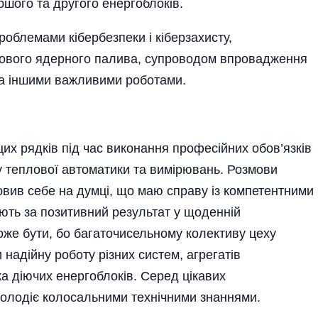
шого та другого енергоблоків.
облемами кібербезпеки і кіберзахисту,
нового ядерного палива, супроводом впровадження
та іншими важливими роботами.
цих рядків під час виконання професійних обов’язків
у теплової автоматики та вимірювань. Розмови
овив себе на думці, що маю справу із компетентними
ють за позитивний результат у щоденній
може бути, бо багаточисельному колективу цеху
 надійну роботу різних систем, агрегатів
ка діючих енергоблоків. Серед цікавих
 володіє колосальними технічними знаннями.