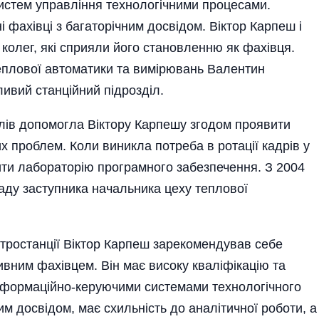
истем управління технологічними процесами.
 фахівці з багаторічним досвідом. Віктор Карпеш і
колег, які сприяли його становленню як фахівця.
еплової автоматики та вимірювань Валентин
ивий станційний підрозділ.
алів допомогла Віктору Карпешу згодом проявити
их проблем. Коли виникла потреба в ротації кадрів у
ити лабораторію програмного забезпечення. З 2004
аду заступника начальника цеху теплової
ктростанції Віктор Карпеш зарекомендував себе
ивним фахівцем. Він має високу кваліфікацію та
 інформаційно-керуючими системами технологічного
м досвідом, має схильність до аналітичної роботи, а