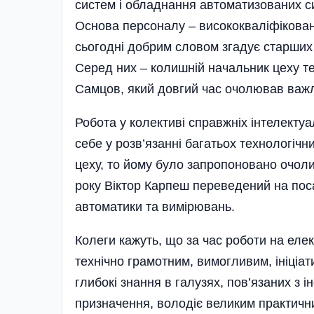
систем і обладнання автоматизованих с
Основа персоналу – висококваліфіковані
сьогодні добрим словом згадує старших 
Серед них – колишній начальник цеху т
Самцов, який довгий час очолював важл
Робота у колективі справжніх інтелекту
себе у розв’язанні багатьох технологічн
цеху, то йому було запропоновано очол
року Віктор Карпеш переведений на пос
автоматики та вимірювань.
Колеги кажуть, що за час роботи на еле
технічно грамотним, вимогливим, ініціат
глибокі знання в галузях, пов’язаних з
призначення, володіє великим практични