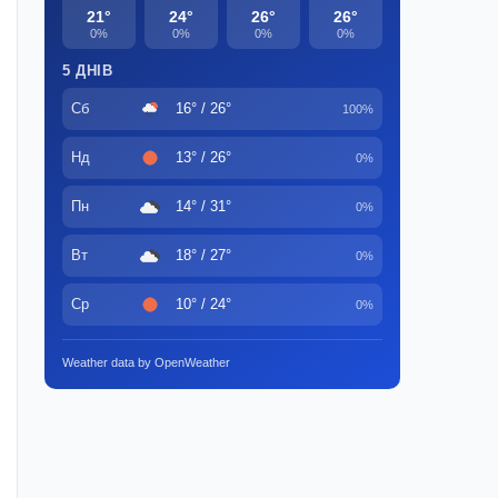
21°
24°
26°
26°
0%
0%
0%
0%
5 ДНІВ
Сб
16° / 26°
100%
Нд
13° / 26°
0%
Пн
14° / 31°
0%
Вт
18° / 27°
0%
Ср
10° / 24°
0%
Weather data by OpenWeather