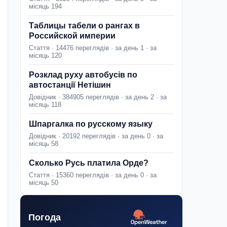
місяць 194
Таблицы табели о рангах в
Российской империи
Стаття · 14476 переглядів · за день 1 · за
місяць 120
Розклад руху автобусів по
автостанції Нетішин
Довідник · 384905 переглядів · за день 2 · за
місяць 118
Шпаргалка по русскому языку
Довідник · 20192 переглядів · за день 0 · за
місяць 58
Сколько Русь платила Орде?
Стаття · 15360 переглядів · за день 0 · за
місяць 50
Погода