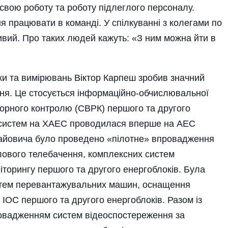
 свою роботу та роботу підлеглого персоналу.
 працювати в команді. У спілкуванні з колегами по
ивий. Про таких людей кажуть: «З ним можна йти в
ки та вимірювань Віктор Карпеш зробив значний
ння. Це стосується інформаційно-обчислювальної
торного контролю (СВРК) першого та другого
их систем на ХАЕС проводилася вперше на АЕС
лайовича було проведено «пілотне» впровадження
лового телебачення, комплексних систем
ніторингу першого та другого енергоблоків. Була
истем перевантажувальних машин, оснащення
ІОС першого та другого енергоблоків. Разом із
овадженням систем відеоспостереження за