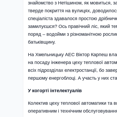
знайомство з Нетішином, як мовиться, 
тверде покриття на вулицях, доводилося
спеціаліста здавалося простою дрібничк
замилуєшся? Ось правічний ліс, який те
поряд – водойми з різноманітною росли
батьківщину.
На Хмельницьку АЕС Віктор Карпеш влаш
на посаду інженера цеху теплової автом
всіх підрозділах електростанції, бо за
першому енергоблоці. А участь у них с
У когорті інтелектуалів
Колектив цеху теплової автоматики та 
оперативним і технічним обслуговуванн