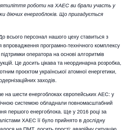
сятиліття роботи на ХАЕС ви брали участь у
ки діючих енергоблоків. Що пригадується
До всього персонал нашого цеху ставиться з
я впровадження програмно-технічного комплексу
 підтримки оператора на основі алгоритмів
укцій. Це досить цікава та неординарна розробка,
отним проєктом української атомної енергетики,
дернізаційних заходів.
ше на шести енергоблоках європейських АЕС: у
логічною системою обладнали повномасштабний
ня першого енергоблока. Ще у 2016 році за
алістами ХАЕС її було прийнято в дослідну
алося на ПМТ, досить прості: аварійну ситуацію