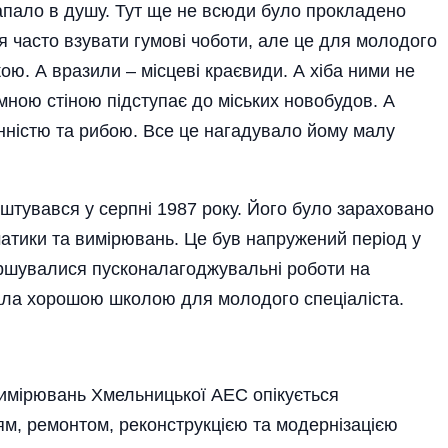
запало в душу. Тут ще не всюди було прокладено
 часто взувати гумові чоботи, але це для молодого
ою. А вразили – місцеві краєвиди. А хіба ними не
мною стіною підступає до міських новобудов. А
нністю та рибою. Все це нагадувало йому малу
тувався у серпні 1987 року. Його було зараховано
атики та вимірювань. Це був напружений період у
вершувалися пусконалагоджувальні роботи на
тала хорошою школою для молодого спеціаліста.
вимірювань Хмельницької АЕС опікується
ям, ремонтом, реконструкцією та модернізацією