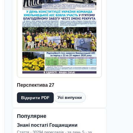
Перспектива 27
Усі випуски
Відкрити PDF
Популярне
Знані постаті Гощанщини
Стаття · 30294 переглядів · за день 5 · за