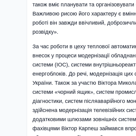
також вміє планувати та організовувати
Важливою рисою його характеру є вміння
роботі він завжди ввічливий, доброзичл
розвідку».
За час роботи в цеху теплової автомати
внесок у процеси модернізації обладна
системи (ІОС), системи внутрішньореак
енергоблоків. До речі, модернізація ц
України. Також за участю Віктора Мико
системи «чорний ящик», систем промис
діагностики, систем післяаварійного мо
здійснена модернізація телевізійних с
додатковими шлюзами зовнішніх систем 
фахівцями Віктор Карпеш займався впр