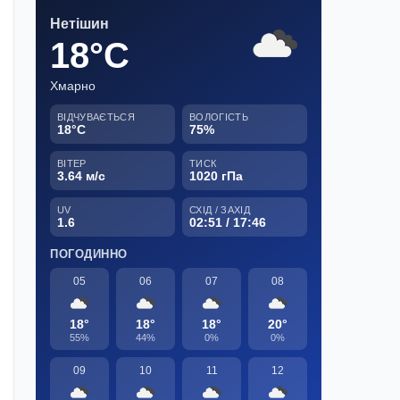
Нетішин
18°C
Хмарно
ВІДЧУВАЄТЬСЯ
ВОЛОГІСТЬ
18°C
75%
ВІТЕР
ТИСК
3.64 м/с
1020 гПа
UV
СХІД / ЗАХІД
1.6
02:51 / 17:46
ПОГОДИННО
05
06
07
08
18°
18°
18°
20°
55%
44%
0%
0%
09
10
11
12