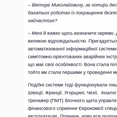
– Вікторе Миколайовичу, за чотири де
багатьох роботах із покращення безпе
найчастіше?
– Мені й важко щось визначити окремо. 
великою відповідальністю. Пригадуєтьс
автоматизованої інформаційної системи
симптомно-орієнтованих аварійних інстр
що має свої особливості. Вона стала піл
тобто ми стали першими у проведенні мо
Подібні системи тоді функціонували ли
Швеції, Франції, Угорщині, Чехії. Ана
тренажер (ПМТ) блочного щита управлін
фінансового сприяння Єврокомісії спеці
експлуатацію. Причини, чому все розпоч