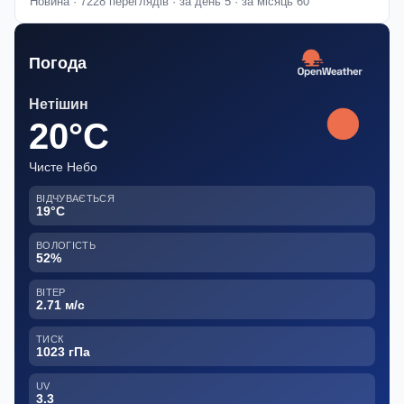
Новина · 7228 переглядів · за день 5 · за місяць 60
Погода
Нетішин
20°C
Чисте Небо
ВІДЧУВАЄТЬСЯ
19°C
ВОЛОГІСТЬ
52%
ВІТЕР
2.71 м/с
ТИСК
1023 гПа
UV
3.3