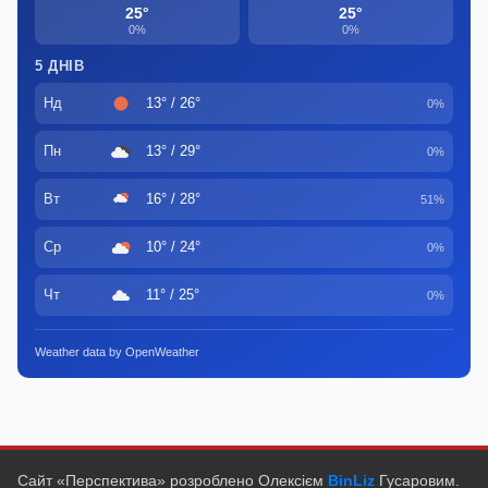
25°
25°
0%
0%
5 ДНІВ
Нд
13° / 26°
0%
Пн
13° / 29°
0%
Вт
16° / 28°
51%
Ср
10° / 24°
0%
Чт
11° / 25°
0%
Weather data by OpenWeather
Сайт «Перспектива» розроблено Олексієм
BinLiz
Гусаровим.