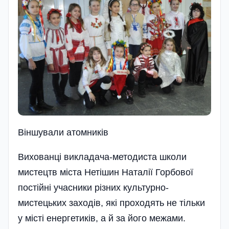
Вiншували атомникiв
Вихованці викладача-методиста школи
мистецтв міста Нетішин Наталії Горбової
постійні учасники різних культурно-
мистецьких заходів, які проходять не тільки
у місті енергетиків, а й за його межами.