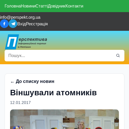
Головна
Новини
Статті
Довідник
Контакти
info@perspekt.org.ua
Вхід
Реєстрація
← До списку новин
Вiншували атомникiв
12.01.2017