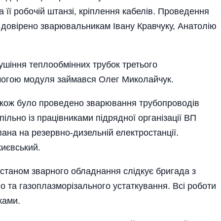
її робочій штанзі, кріплення кабелів. Проведення
довірено зварюваль­никам Івану Кравчуку, Анатолію
ушіння теплообмінних трубок третього
могою модуля займався Олег Миколайчук.
також було проведено зварювання трубопроводів
ільно із працівниками підрядної організації ВП
ана на резервно-дизельній електро­станції.
и­євський.
 станом зварного обладнання слідкує бригада з
 та газоплазморізального устаткування. Всі роботи
ками.