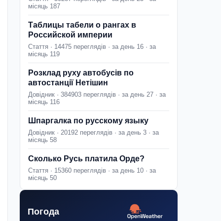
місяць 187
Таблицы табели о рангах в
Российской империи
Стаття · 14475 переглядів · за день 16 · за
місяць 119
Розклад руху автобусів по
автостанції Нетішин
Довідник · 384903 переглядів · за день 27 · за
місяць 116
Шпаргалка по русскому языку
Довідник · 20192 переглядів · за день 3 · за
місяць 58
Сколько Русь платила Орде?
Стаття · 15360 переглядів · за день 10 · за
місяць 50
Погода