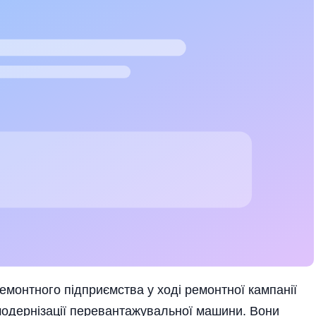
монтного підприємства у ході ремонтної кампанії
 модернізації перевантажувальної машини. Вони