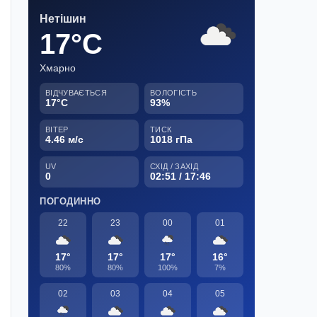
Нетішин
17°C
Хмарно
ВІДЧУВАЄТЬСЯ
ВОЛОГІСТЬ
17°C
93%
ВІТЕР
ТИСК
4.46 м/с
1018 гПа
UV
СХІД / ЗАХІД
0
02:51 / 17:46
ПОГОДИННО
22
23
00
01
17°
17°
17°
16°
80%
80%
100%
7%
02
03
04
05