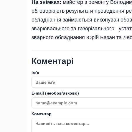
На знімках:
майстер з ремонту Володим
обговорюють результати проведення рем
обладнання займаються виконувач обов’
зва­рювального та газорізального уста
зварного обладнання Юрій Базан та Лео
Коментарі
Імʼя
E-mail (необовʼязково)
Коментар