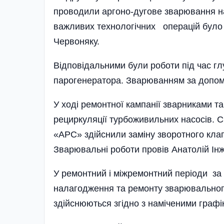
проводили аргоно-дугове зварювання на 
важливих технологічних операцій було 
Червоняку.
Відповідальними були роботи під час гл
парогенератора. Зварюванням за допо
У ході ремонтної кампанії зварниками 
рециркуляції турбоживильних насосів. Сп
«АРС» здійснили заміну зворотного клап
Зварювальні роботи провів Анатолій Інж
У ремонтний і між­ремонтний періоди за
налаго­дження та ремонту зварювального
здійснюються згідно з наміченими графі