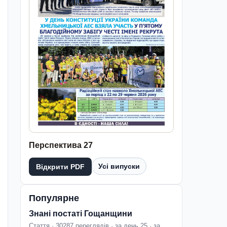
Перспектива 27
Усі випуски
Відкрити PDF
Популярне
Знані постаті Гощанщини
Стаття · 30287 переглядів · за день 25 · за