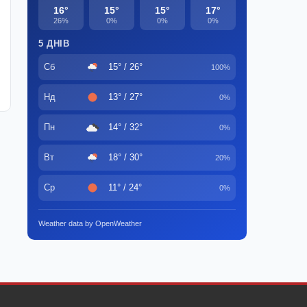
16°
15°
15°
17°
26%
0%
0%
0%
5 ДНІВ
Сб
15° / 26°
100%
Нд
13° / 27°
0%
Пн
14° / 32°
0%
Вт
18° / 30°
20%
Ср
11° / 24°
0%
Weather data by OpenWeather