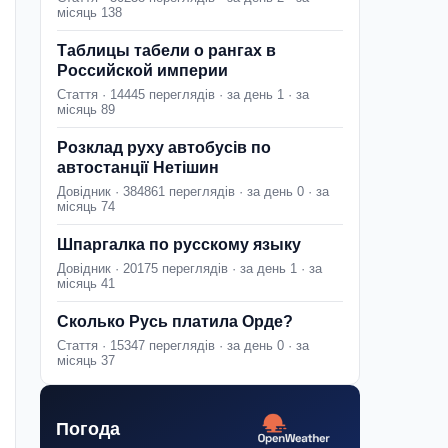
місяць 138
Таблицы табели о рангах в
Российской империи
Стаття · 14445 переглядів · за день 1 · за
місяць 89
Розклад руху автобусів по
автостанції Нетішин
Довідник · 384861 переглядів · за день 0 · за
місяць 74
Шпаргалка по русскому языку
Довідник · 20175 переглядів · за день 1 · за
місяць 41
Сколько Русь платила Орде?
Стаття · 15347 переглядів · за день 0 · за
місяць 37
Погода