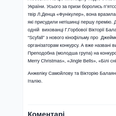
України. Усього за призи боролись п’ятс
твір Л.Денца «Фунікулер», вона вразила
які присудили неті­шинці першу премію. 
одній вихова­нці Г.Горбової Вік­торії Бал
“Scyfall” з нового кінофільму про Джей
організаторам конкурсу. А вже названі 
Преподобна (молодша група) на конкурсі
Merry Christmas», «Jingle Bells», «Білі 
Анжеліку Самойлову та Вікторію Балая
Італію.
Коментарі