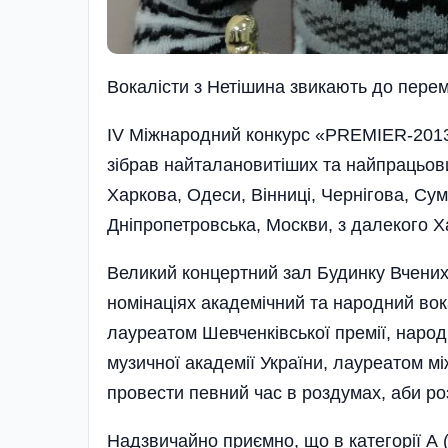
Вокалiсти з Нетiшина звикають до пере
IV Міжнародний конкурс «PREMIER-2013»
зібрав найталановитіших та найпрацьови
Харкова, Одеси, Вінниці, Чернігова, Сум
Дніпропетровська, Москви, з далекого Х
Великий концертний зал Будинку Вчених у
номінаціях академічний та народний вока
лауреатом Шевченківської премії, народ
музичної академії України, лауреатом між
провести певний час в роздумах, аби ро
Надзвичайно приємно, що в категорії А (