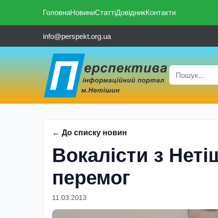
Головна
Новини
Статті
Довідник
Контакти
info@perspekt.org.ua
← До списку новин
Вокалiсти з Нет
перемог
11.03.2013