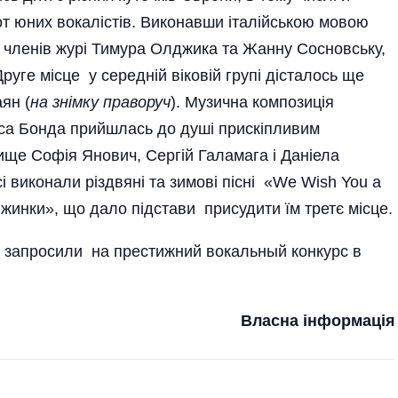
от юних вокалістів. Виконавши італі­йською мовою
 членів журі Тимура Ол­джика та Жанну Соснов­ську,
Друге місце у середній віковій групі дісталось ще
аян (
на знімку праворуч
). Музична ком­позиція
мса Бонда прий­шлась до душі прискіп­ливим
вище Софія Янович, Сергій Галамага і Даніела
 виконали різдвяні та зимові пісні «We Wish You a
сніжинки», що дало підстави присудити їм третє місце.
н запросили на престижний вокальный конкурс в
Власна інформація