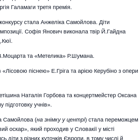
ергія Галамаги третя премія.
м конкурсу стала Анжеліка Самойлова. Діти
омпозиції. Софія Янович виконала твір Й.Гайдна
.Кюї.
В.Моцарта та «Метелика» Р.Шумана.
Лі­совою піс­нею» Е.Гріга та арією Керубіно з опери
етішина Наталія Горбова та концертмейстер Оксана
 підготовку учнів».
а Самойлова (
на знімку у центрі
) стала переможцем
й оскар», який проходив у Словакії у місті
 ді­ти з різних куточків Єв­ро­пи, в тому числі й