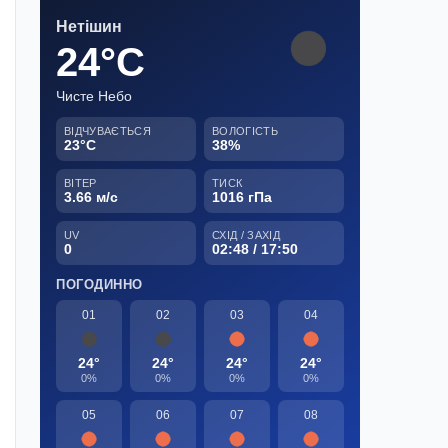
Нетішин
24°C
Чисте Небо
ВІДЧУВАЄТЬСЯ
ВОЛОГІСТЬ
23°C
38%
ВІТЕР
ТИСК
3.66 м/с
1016 гПа
UV
СХІД / ЗАХІД
0
02:48 / 17:50
ПОГОДИННО
01
02
03
04
24°
24°
24°
24°
0%
0%
0%
0%
05
06
07
08