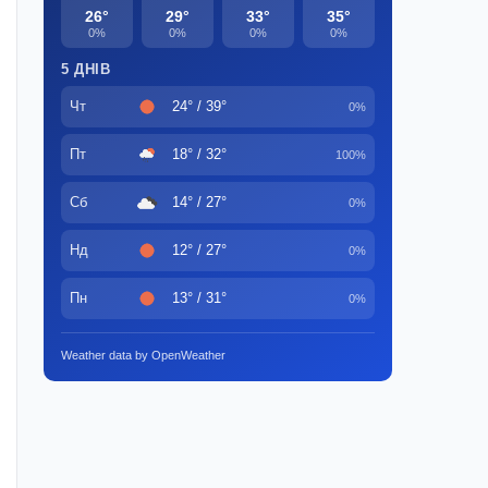
26°
29°
33°
35°
0%
0%
0%
0%
5 ДНІВ
Чт
24° / 39°
0%
Пт
18° / 32°
100%
Сб
14° / 27°
0%
Нд
12° / 27°
0%
Пн
13° / 31°
0%
Weather data by OpenWeather