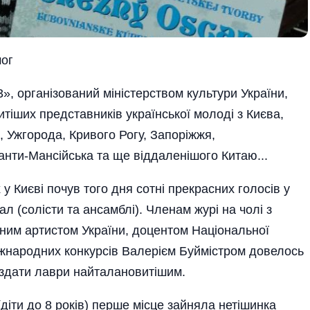
мог
, організований міністерством культури України,
тіших представників української молоді з Києва,
, Ужгорода, Кривого Рогу, Запоріжжя,
анти-Ман­сійська та ще віддаленішого Китаю...
 Києві почув того дня сотні прекрасних голосів у
л (солісти­ та ансамблі). Членам журі на чолі з
ним ар­тистом України, доцент­ом Національної
на­род­них конкурсів Вале­рі­єм­ Буй­містром довелось
здати лаври найталанови­тішим.
діти до 8 років) перше міс­це зайняла нетішинка