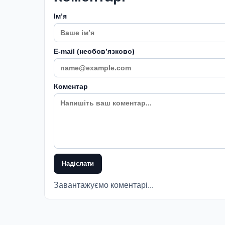
Імʼя
E-mail (необовʼязково)
Коментар
Надіслати
Завантажуємо коментарі...