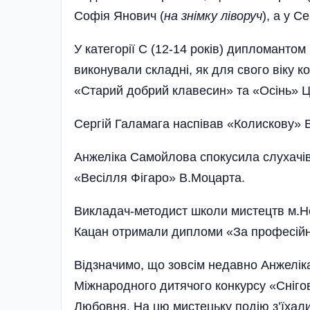
Софія Янович (
на знімку ліворуч
), а у С
У категорії С (12-14 років) дипломанто
виконували складні, як для свого віку к
«Старий добрий клавесин» та «Осінь» Ц
Сергій Галамага наспівав «Колискову» 
Анжеліка Самойлова спокусила слухачів «
«Весілля Фігаро» В.Моцарта.
Викладач-ме­тодист школи мистецтв м.Н
Кацан отримали дипломи «За професійну
Відзначимо, що зовсім недавно Анжелік
Міжнародного дитячого конкурсу «Снігови
Любовня. На цю мистецьку подію з’їха­лись