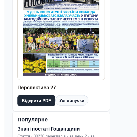
Перспектива 27
Усі випуски
Відкрити PDF
Популярне
Знані постаті Гощанщини
Стаття · 30238 переглядів · за день 2 · за