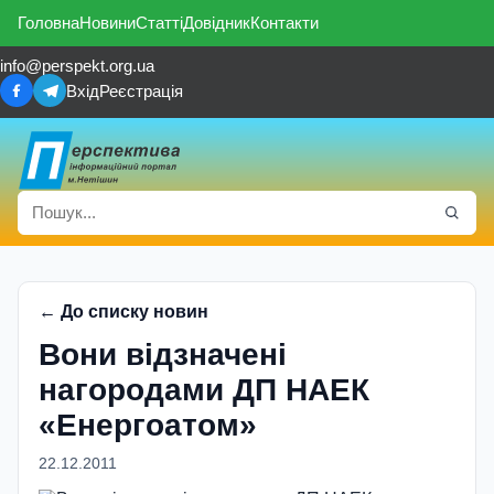
Головна
Новини
Статті
Довідник
Контакти
info@perspekt.org.ua
Вхід
Реєстрація
← До списку новин
Вони вiдзначенi
нагородами ДП НАЕК
«Енергоатом»
22.12.2011