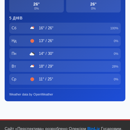
26°
26°
0%
0%
5 ДНІВ
Сб
16° / 26°
100%
Нд
13° / 26°
0%
Пн
14° / 30°
0%
Вт
18° / 29°
28%
Ср
11° / 25°
0%
Weather data by OpenWeather
Сайт «Перспектива» розроблено Олексієм
BinLiz
Гусаровим.