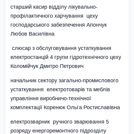
старший касир відділу лікувально-
профілактичного харчування цеху
господарського забезпечення Апончук
Любов Василівна
слюсар з обслуговування устаткування
електростанцій 4 групи гідротехнічного цеху
Коломі­й­чук Дмитро Петрович
начальник сектору загально-промислового
устаткування електротоварів та меблів
управлі­ння виробничо-технічної
комплектації Коренюк Ольга Ростиславівна
електрозварник ручного зварювання 5
розряду енергоремонтного підрозділу