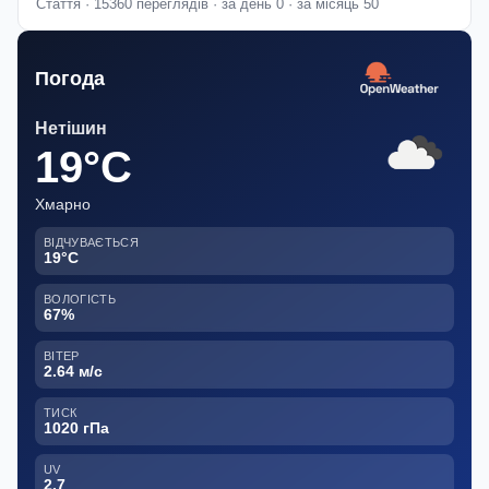
Стаття · 15360 переглядів · за день 0 · за місяць 50
Погода
Нетішин
19°C
Хмарно
ВІДЧУВАЄТЬСЯ
19°C
ВОЛОГІСТЬ
67%
ВІТЕР
2.64 м/с
ТИСК
1020 гПа
UV
2.7