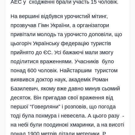
АЕС у сходженні брали участь 15 чоловік.
На вершині відбувся урочистий мітинг,
прозвучав Гімн України, а організатори
привітали молодь та урочисто доповіли, що
цьогоріч Українську федерацію туристів
прийнято до ЄС. Усі бажаючі мали змогу
поділитися враженнями. Учасників бу­ло
понад 600 чоловік. Найстаршим туристом
виявився доктор наук, академік Роман
Базилевич, якому вже давно минув сьомий
десяток. Він пригадав свої враження від
першої “Говерляни” і розпо­вів, що погода
тоді була похмура і невесела. А цього разу -
на небі були поодинокі хмаринки, а на висоті
понад 1900 метрів літали метелики. Р.