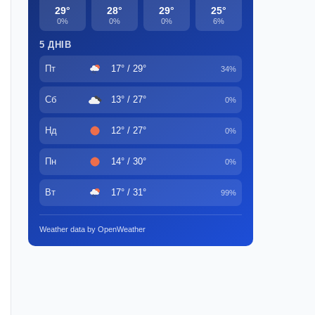
29°
28°
29°
25°
0%
0%
0%
6%
5 ДНІВ
Пт
17° / 29°
34%
Сб
13° / 27°
0%
Нд
12° / 27°
0%
Пн
14° / 30°
0%
Вт
17° / 31°
99%
Weather data by OpenWeather