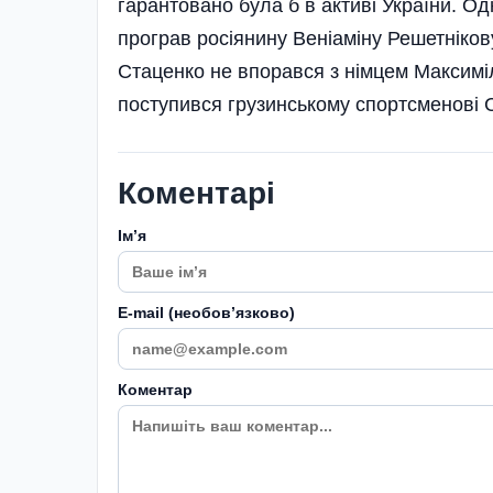
гарантовано була б в активі України. Од
програв росіянину Веніаміну Решетнікову
Стаценко не впорався з німцем Максиміл
поступився грузинському спортсменові 
Коментарі
Імʼя
E-mail (необовʼязково)
Коментар