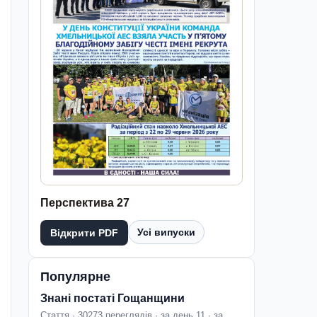
Перспектива 27
Усі випуски
Відкрити PDF
Популярне
Знані постаті Гощанщини
Стаття · 30273 переглядів · за день 11 · за