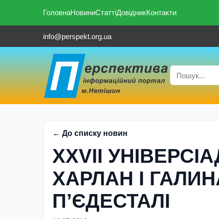
Головна
Новини
Статті
Довідник
Контакти
info@perspekt.org.ua
← До списку новин
XXVII УНІВЕРСІА
ХАРЛАН І ГАЛИН
П’ЄДЕСТАЛІ