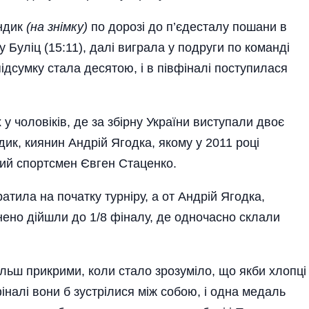
ндик
(на знімку)
по дорозі до п’єдесталу пошани в
 Буліц (15:11), далі виграла у подруги по команді
підсумку стала десятою, і в півфіналі поступилася
у чоловіків, де за збірну України виступали двоє
ик, киянин Андрій Ягодка, якому у 2011 році
ний спортсмен Євген Стаценко.
ратила на початку турніру, а от Андрій Ягодка,
ено дійшли до 1/8 фіналу, де одночасно склали
льш прикрими, коли стало зрозуміло, що якби хлопці
і­налі вони б зустрілися між собою, і одна медаль