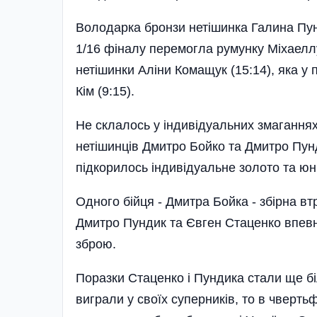
Володарка бронзи нетішинка Галина Пу
1/16 фіналу перемогла румунку Міхаеллу
нетішинки Аліни Комащук (15:14), яка у 
Кім (9:15).
Не склалось у індивідуальних змаганнях 
нетішинців Дмитро Бойко та Дмитро Пунд
підкорилось індивідуальне золото та ю
Одного бійця - Дмитра Бойка - збірна вт
Дмитро Пундик та Євген Стаценко впевн
зброю.
Поразки Стаценко і Пундика стали ще бі
виграли у своїх суперників, то в чвертьф