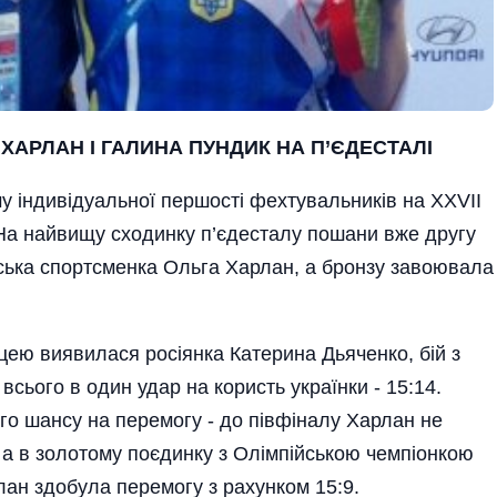
А ХАРЛАН І ГАЛИНА ПУНДИК НА П’ЄДЕСТАЛІ
у індивідуальної першості фехтувальників на XXVII
. На найвищу сходинку п’єдесталу пошани вже другу
вська спортсменка Ольга Харлан, а бронзу завоювала
ею виявилася росіянка Катерина Дьяченко, бій з
всього в один удар на користь українки - 15:14.
го шансу на перемогу - до півфіналу Харлан не
у а в золотому поєдинку з Олімпійською чемпіонкою
ан здобула перемогу з рахунком 15:9.