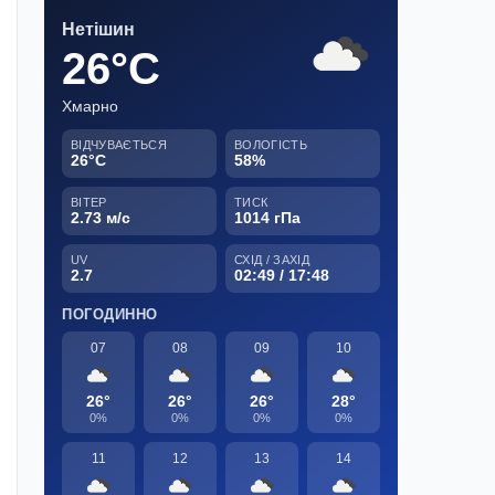
Нетішин
26°C
Хмарно
ВІДЧУВАЄТЬСЯ
ВОЛОГІСТЬ
26°C
58%
ВІТЕР
ТИСК
2.73 м/с
1014 гПа
UV
СХІД / ЗАХІД
2.7
02:49 / 17:48
ПОГОДИННО
07
08
09
10
26°
26°
26°
28°
0%
0%
0%
0%
11
12
13
14