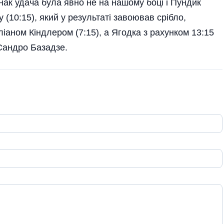
нак удача була явно не на нашому боці і Пундик
 (10:15), який у результаті завоював срібло,
іаном Кіндлером (7:15), а Ягодка з рахунком 13:15
Сандро Базадзе.