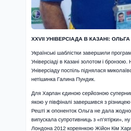
XXVII УНІВЕРСІАДА В КАЗАНІ: ОЛЬГ
Українські шаблістки завершили програм
Універсіаді в Казані золотом і бронзою
Універсіаду поспіль піднялася миколаї
нетішинка Галина Пундик.
Для Харлан єдиною серйозною суперниц
якою у півфіналі завершився з різницею 
Решті ж опоненток Ольга не дала жодно
випускала супротивниць з «п’ятірки», н
Лондона 2012 кореянкою Жійон Кім Харл