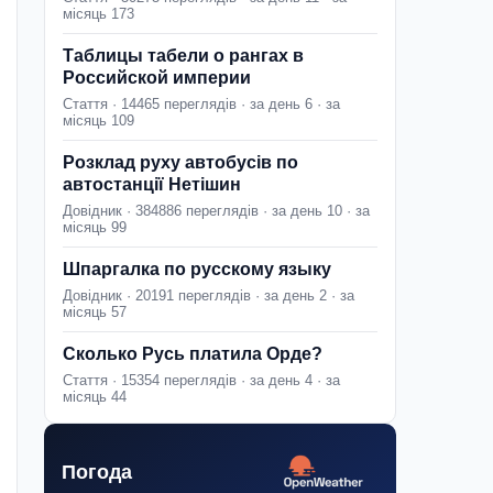
місяць 173
Таблицы табели о рангах в
Российской империи
Стаття · 14465 переглядів · за день 6 · за
місяць 109
Розклад руху автобусів по
автостанції Нетішин
Довідник · 384886 переглядів · за день 10 · за
місяць 99
Шпаргалка по русскому языку
Довідник · 20191 переглядів · за день 2 · за
місяць 57
Сколько Русь платила Орде?
Стаття · 15354 переглядів · за день 4 · за
місяць 44
Погода