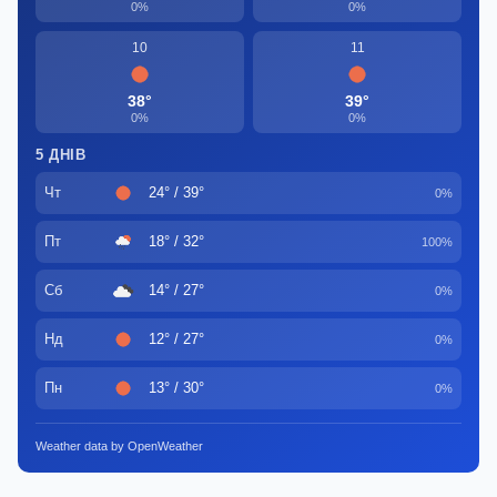
0%
0%
10
11
38°
39°
0%
0%
5 ДНІВ
Чт
24° / 39°
0%
Пт
18° / 32°
100%
Сб
14° / 27°
0%
Нд
12° / 27°
0%
Пн
13° / 30°
0%
Weather data by OpenWeather