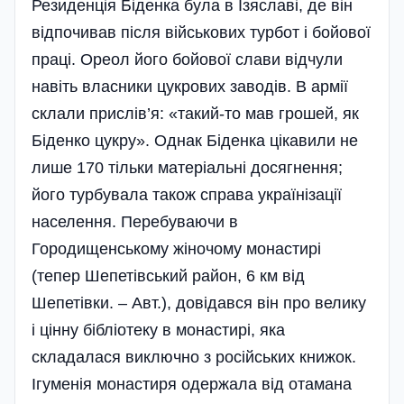
Резиденція Біденка була в Ізяславі, де він
відпочивав після військових турбот і бойової
праці. Ореол його бойової слави відчули
навіть власники цукрових заводів. В армії
склали прислів’я: «такий-то мав грошей, як
Біденко цукру». Однак Біденка цікавили не
лише 170 тільки матеріальні досягнення;
його турбувала також справа українізації
населення. Перебуваючи в
Городищенському жіночому монастирі
(тепер Шепетівський район, 6 км від
Шепетівки. – Авт.), довідався він про велику
і цінну бібліотеку в монастирі, яка
складалася виключно з російських книжок.
Ігуменія монастиря одержала від отамана