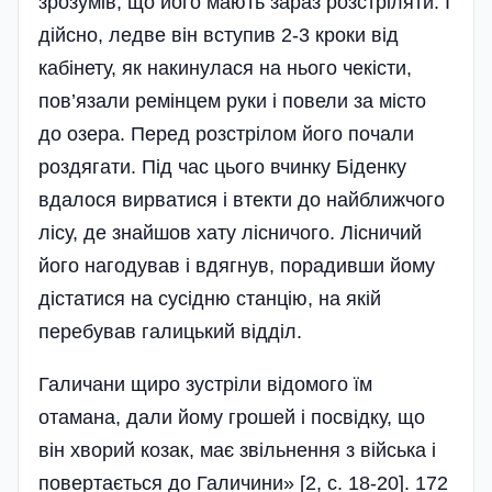
зрозумів, що його мають зараз розстріляти. І
дійсно, ледве він вступив 2-3 кроки від
кабінету, як накинулася на нього чекісти,
пов’язали ремінцем руки і повели за місто
до озера. Перед розстрілом його почали
роздягати. Під час цього вчинку Біденку
вдалося вирватися і втекти до найближчого
лісу, де знайшов хату лісничого. Лісничий
його нагодував і вдягнув, порадивши йому
дістатися на сусідню станцію, на якій
перебував галицький відділ.
Галичани щиро зустріли відомого їм
отамана, дали йому грошей і посвідку, що
він хворий козак, має звільнення з війська і
повертається до Галичини» [2, с. 18-20]. 172