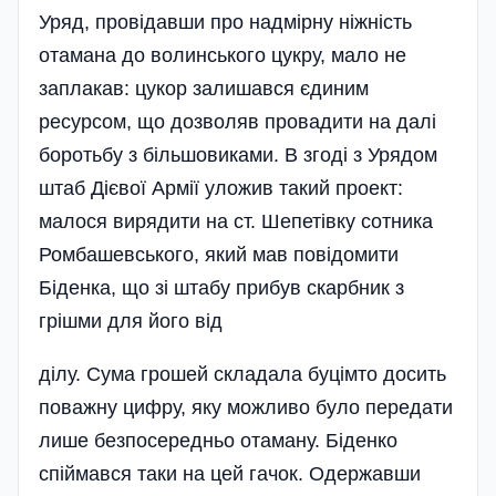
Уряд, провідавши про надмірну ніжність
отамана до волинського цукру, мало не
заплакав: цукор залишався єдиним
ресурсом, що дозволяв провадити на далі
боротьбу з більшовиками. В згоді з Урядом
штаб Дієвої Армії уложив такий проект:
малося вирядити на ст. Шепетівку сотника
Ромбашевського, який мав повідомити
Біденка, що зі штабу прибув скарбник з
грішми для його від
ділу. Сума грошей складала буцімто досить
поважну цифру, яку можливо було передати
лише безпосередньо отаману. Біденко
спіймався таки на цей гачок. Одержавши