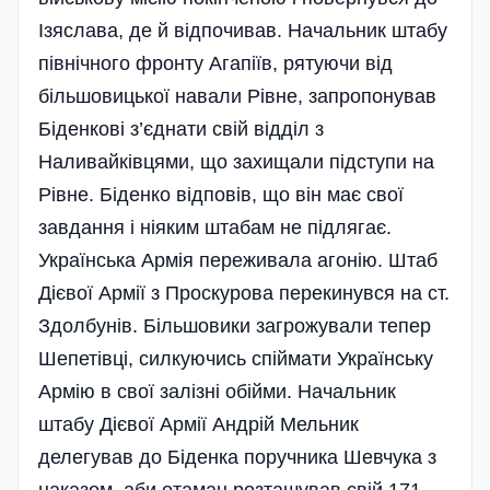
Ізяслава, де й відпочивав. Начальник штабу
північного фронту Агапіїв, рятуючи від
більшовицької навали Рівне, запропонував
Біденкові з’єднати свій відділ з
Наливайківцями, що захищали підступи на
Рівне. Біденко відповів, що він має свої
завдання і ніяким штабам не підлягає.
Українська Армія переживала агонію. Штаб
Дієвої Армії з Проскурова перекинувся на ст.
Здолбунів. Більшовики загрожували тепер
Шепетівці, силкуючись спіймати Українську
Армію в свої залізні обійми. Начальник
штабу Дієвої Армії Андрій Мельник
делегував до Біденка поручника Шевчука з