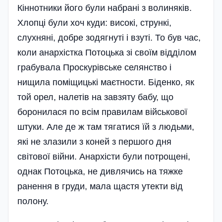
Кіннотники його були набрані з волиняків.
Хлопці були хоч куди: високі, стрункі,
слухняні, добре зодягнуті і взуті. То був час,
коли анархістка Потоцька зі своїм відділом
грабувала Проскурівське селянство і
нищила поміщицькі маєтности. Біденко, як
той орел, налетів на завзяту бабу, що
боронилася по всім правилам військової
штуки. Але де ж там тягатися їй з людьми,
які не злазили з коней з першого дня
світової війни. Анархісти були потрощені,
однак Потоцька, не дивлячись на тяжке
ранення в груди, мала щастя утекти від
полону.