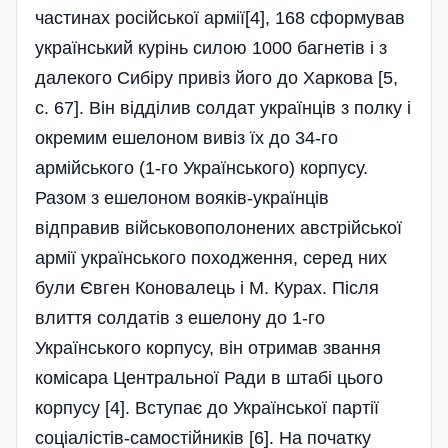
частинах російської армії[4], 168 сформував
український курінь силою 1000 багнетів і з
далекого Сибіру привіз його до Харкова [5,
с. 67]. Він відділив солдат українців з полку і
окремим ешелоном вивіз їх до 34-го
армійського (1-го Українського) корпусу.
Разом з ешелоном вояків-українців
відправив військовополонених австрійської
армії українського походження, серед них
були Євген Коновалець і М. Курах. Після
влиття солдатів з ешелону до 1-го
Українського корпусу, він отримав звання
комісара Центральної Ради в штабі цього
корпусу [4]. Вступає до Української партії
соціалістів-самостійників [6]. На початку