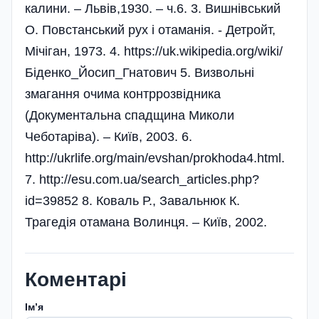
калини. – Львів,1930. – ч.6. 3. Вишнівський
О. Повстанський рух і отаманія. - Детройт,
Мічіган, 1973. 4. https://uk.wikipedia.org/wiki/
Біденко_Йосип_Гнатович 5. Визвольні
змагання очима контррозвідника
(Документальна спадщина Миколи
Чеботаріва). – Київ, 2003. 6.
http://ukrlife.org/main/evshan/prokhoda4.html.
7. http://esu.com.ua/search_articles.php?
id=39852 8. Коваль Р., Завальнюк К.
Трагедія отамана Волинця. – Київ, 2002.
Коментарі
Імʼя