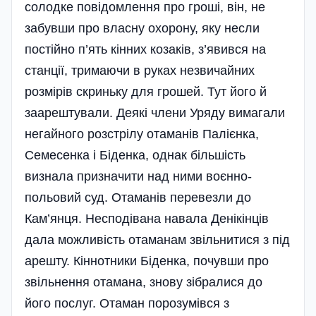
солодке повідомлення про гроші, він, не
забувши про власну охорону, яку несли
постійно п’ять кінних козаків, з’явився на
станції, тримаючи в руках незвичайних
розмірів скриньку для грошей. Тут його й
заарештували. Деякі члени Уряду вимагали
негайного розстрілу отаманів Палієнка,
Семесенка і Біденка, однак більшість
визнала призначити над ними воєнно-
польовий суд. Отаманів перевезли до
Кам’янця. Несподівана навала Денікінців
дала можливість отаманам звільнитися з під
арешту. Кіннотники Біденка, почувши про
звільнення отамана, знову зібралися до
його послуг. Отаман порозумівся з