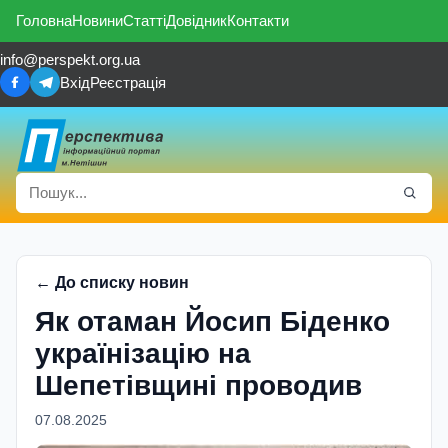
Головна
Новини
Статті
Довідник
Контакти
info@perspekt.org.ua
Вхід
Реєстрація
← До списку новин
Як отаман Йосип Біденко
українізацію на
Шепетівщині проводив
07.08.2025