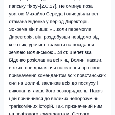
папську тіяру»[2,C.17]. Не оминув поза
увагою Михайло Середа і опис діяльності
отамана Біденка у період Директорії.
Зокрема він пише: «…коли перемогла
Директорія, він, роздобувши невідомо від
кого і як, урочисті грамоти на посідання
землею Волинською…Зі ст. Шепетівка
Біденко розіслав на всі кінці Волині накази,
в яких, повідомляючи населення про своє
призначення комендантом всіх повстанських
сил на Волині, закликав всіх до послуху і
виконання лише його розпоряджень. Наказ
цей причинився до великих непорозумінь і
трагікомічних історій. Так, призначений ним
на повітового коменданта м. Острога