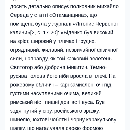
досить детально описує полковник Михайло
Середа у статті «Отаманщина», що
поміщена була у журналі «Літопис Червоної
калини»[2, с. 17-20]: «Біденко був високий
на зріст, широкий у плечах і грудях,
огрядливий, жилавий, незвичайної фізичної
сили, направду, як той казковий велетень
Святогор або Добриня Микитич. Темно-
русява голова його ніби вросла в плечі. На
рожевому обличчі – карі замислені очі під
густими насупленими очима, великий
римський ніс і пишні довгасті вуса. Був
зодягнутий у сіру, російського зразку,
шинелю, юхтові чоботи і чорну каракульову
шапку, що нагадувала своєю формою