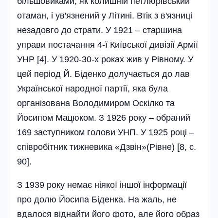
більшовиками, як колишній петлюрівський
отаман, і ув'язнений у Літині. Втік з в'язниці
незадовго до страти. У 1921 – старшина
управи постачання 4-ї Київської дивізії Армії
УНР [4]. У 1920-30-х роках жив у Рівному. У
цей період Й. Біденко долучається до лав
Української народної партії, яка була
організована Володимиром Оскілко та
Йосипом Мацюком. З 1926 року – обраний
169 заступником голови УНП. У 1925 році –
співробітник тижневика «Дзвін»(Рівне) [8, с.
90].
З 1939 року немає ніякої іншої інформації
про долю Йосипа Біденка. На жаль, не
вдалося віднайти його фото, але його образ