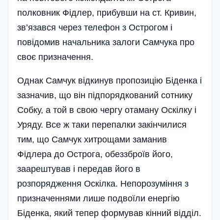
полковник Фідлер, прибувши на ст. Кривин,
зв’язався через телефон з Острогом і
повідомив начальника залоги Самчука про
своє призначення.
Однак Самчук відкинув пропозицію Біденка і
зазначив, що він підпорядкований сотнику
Собку, а той в свою чергу отаману Оскілку і
Уряду. Все ж таки перепалки закінчилися
тим, що Самчук хитрощами заманив
Фідлера до Острога, обеззброїв його,
заарештував і передав його в
розпорядження Оскілка. Непорозуміння з
призначеннями лише подвоїли енергію
Біденка, який тепер формував кінний відділ.