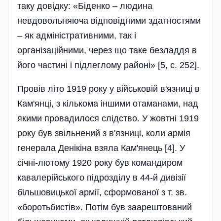
таку довідку: «Біденко – людина
невдовольняюча відповідними здатностями
– як адміністративними, так і
організаційними, через що таке безладдя в
його частині і підлеглому районі» [5, с. 252].
Провів літо 1919 року у військовій в'язниці в
Кам'янці, з кількома іншими отаманами, над
якими провадилося слідство. У жовтні 1919
року був звільнений з в'язниці, коли армія
генерала Денікіна взяла Кам'янець [4]. У
січні-лютому 1920 року був командиром
кавалерійського підрозділу в 44-й дивізії
більшовицької армії, сформованої з т. зв.
«боротьбистів». Потім був заарештований