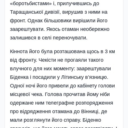
«боротьбистами» і, прилучившись до
Таращанської дивізії, вирушив з ними на
фронт. Однак більшовики вирішили його
заарештувати. Якось отаман необережно
залишився в селі переночувати.
Кіннота його була розташована щось в 3 км
від фронту. Чекісти не прогаяли такого
влучного для них моменту: заарештували
Біденка і посадили у Літинську в’язницю.
Одної ночі його привели до кабінету голови
місцевої чека. Голова прочитав йому ніби
одержане ним телеграфне розпорядження
про відрядження отамана до Вінниці, де
мали розглянути його справу. Біденко