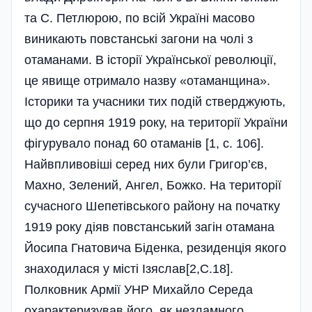
та С. Петлюрою, по всій Україні масово
виникають повстанські загони на чолі з
отаманами. В історії Української революції,
це явище отримало назву «отаманщина».
Історики та учасники тих подій стверджують,
що до серпня 1919 року, на території України
фігурувало понад 60 отаманів [1, с. 106].
Найвпливовіші серед них були Григор’єв,
Махно, Зелений, Ангел, Божко. На території
сучасного Шепетівського району на початку
1919 року діяв повстанський загін отамана
Йосипа Гнатовича Біденка, резиденція якого
знаходилася у місті Ізяслав[2,C.18].
Полковник Армії УНР Михайло Середа
охарактеризував його, як незламного