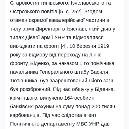
Старокостянтинівського, Ізяславського та
Острозького повітів [5, с. 252]. Згодом –
отаман окремої кавалерійської частини в
тилу армії Директорії в Ізяславі, який діяв у
тилах Дієвої армії УНР та відмовлявся
виїжджати на фронт [4]. 10 березня 1919
року за відмову від переходу на лінію
фронту, Біденко, за наказом 1-го помічника
начальника Генерального штабу Василя
Тютюнника, був заарештований і його загін
був роззброєний. Під час обшуку у Біденка,
крім іншого, вилучено 164 особисті
банківські рахунки на суму понад 200 тисяч
карбованців. Під час слідства агент
Політичного департаменту МВС УНР дав