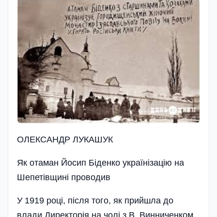
ОЛЕКСАНДР ЛУКАШУК
Як отаман Йосип Біденко українізацію на
Шепетівщині проводив
У 1919 році, після того, як прийшла до
влади Директорія на чолі з В. Винниченком