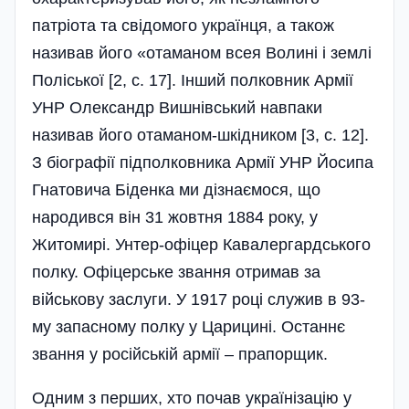
патріота та свідомого українця, а також
називав його «отаманом всея Волині і землі
Поліської [2, с. 17]. Інший полковник Армії
УНР Олександр Вишнівський навпаки
називав його отаманом-шкідником [3, с. 12].
З біографії підполковника Армії УНР Йосипа
Гнатовича Біденка ми дізнаємося, що
народився він 31 жовтня 1884 року, у
Житомирі. Унтер-офіцер Кавалергардського
полку. Офіцерське звання отримав за
військову заслуги. У 1917 році служив в 93-
му запасному полку у Царицині. Останнє
звання у російській армії – прапорщик.
Одним з перших, хто почав українізацію у