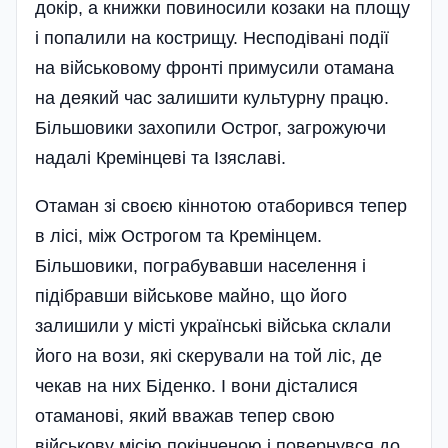
докір, а книжки повиносили козаки на площу
і попалили на кострищу. Несподівані події
на військовому фронті примусили отамана
на деякий час залишити культурну працю.
Більшовики захопили Острог, загрожуючи
надалі Кремінцеві та Ізяславі.
Отаман зі своєю кіннотою отаборився тепер
в лісі, між Острогом та Кремінцем.
Більшовики, пограбувавши населення і
підібравши військове майно, що його
залишили у місті українські війська склали
його на вози, які скерували на той ліс, де
чекав на них Біденко. І вони дісталися
отаманові, який вважав тепер свою
військову місію покінченою і повернувся до