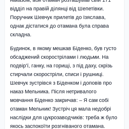
наказом, аби отаман розташував свій 171
відділ на правій ділянці від Шепетівки.
Поручник Шевчук прилетів до Ізяслава,
однак дістатися до отамана була справа
складна.
Будинок, в якому мешкав Біденко, був густо
обсаджений скорострілами і людьми. На
подвір’ї, ганку, на горищі, з під даху, скрізь
стирчали скоростріли, списи і рушниці.
Шевчук зустрівся з Біденком і доповів про
наказ Мельника. Після нетривалого
мовчання Біденко закричав: – Я сам собі
отаман Мельник! Зустріч ця мала недобрі
наслідки для цукрозаводчиків: треба ж було
якось заспокоїти розгніваного отамана.