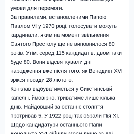
умови для перемоги.
За правилами, встановленими Папою
Павлом VI у 1970 році, голосувати можуть
кардинали, яким на момент звільнення
Святого Престолу ще не виповнилося 80
років. Утім, серед 115 кандидатів, двом таки
буде 80. Вони відсвяткували дні
народження вже після того, як Венедикт XVI
зрікся посади 28 лютого.
Конклав відбуватиметься у Сикстинській
капелі і, ймовірно, триватиме лише кілька
днів. Найдовший за останнє століття
протривав 5. У 1922 році так обрали Пія ХІ.
Щодо кандидатури останнього Папи
Бенедикта XVI дійшли згоди лише за дві