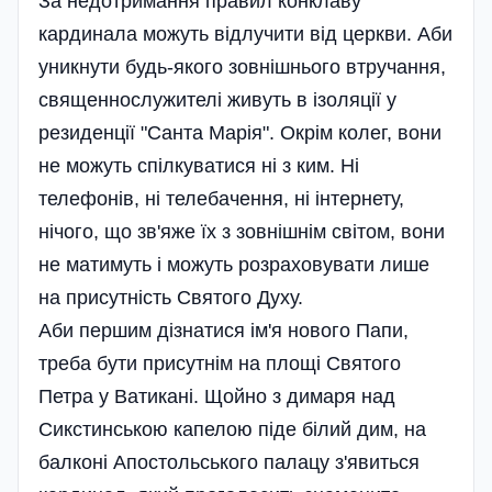
За недотримання правил конклаву
кардинала можуть відлучити від церкви. Аби
уникнути будь-якого зовнішнього втручання,
священнослужителі живуть в ізоляції у
резиденції "Санта Марія". Окрім колег, вони
не можуть спілкуватися ні з ким. Ні
телефонів, ні телебачення, ні інтернету,
нічого, що зв'яже їх з зовнішнім світом, вони
не матимуть і можуть розраховувати лише
на присутність Святого Духу.
Аби першим дізнатися ім'я нового Папи,
треба бути присутнім на площі Святого
Петра у Ватикані. Щойно з димаря над
Сикстинською капелою піде білий дим, на
балконі Апостольського палацу з'явиться