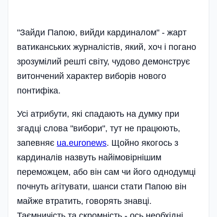
"Зайди Папою, вийди кардиналом" - жарт
ватиканських журналістів, який, хоч і погано
зрозумілий решті світу, чудово демонструє
витончений характер виборів нового
понтифіка.
Усі атрибути, які спадають на думку при
згадці слова "вибори", тут не працюють,
запевняє
ua.euronews
. Щойно якогось з
кардиналів назвуть найімовірнішим
переможцем, або він сам чи його однодумці
почнуть агітувати, шанси стати Папою він
майже втратить, говорять знавці.
Таємничість та скромність - ось необхідні