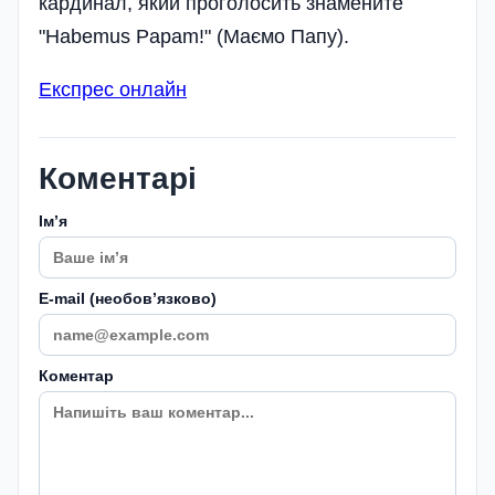
кардинал, який проголосить знамените
"Habemus Papam!" (Маємо Папу).
Експрес онлайн
Коментарі
Імʼя
E-mail (необовʼязково)
Коментар