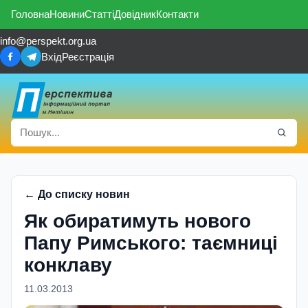
Головна
Новини
Статті
Довідник
Контакти
info@perspekt.org.ua
Вхід
Реєстрація
← До списку новин
Як обиратимуть нового
Папу Римського: таємниці
конклаву
11.03.2013