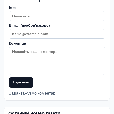
Імʼя
E-mail (необовʼязково)
Коментар
Надіслати
Завантажуємо коментарі...
Останній номер газети