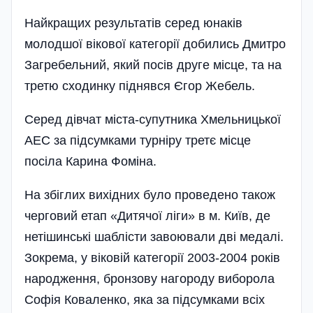
Найкращих результатів серед юна­­ків
молодшої вікової категорії добились Дмитро
Загребельний, який посів друге місце, та на
третю сходинку піднявся Єгор Жебель.
Серед дівчат міста-супутника Хмельницької
АЕС за підсумками турніру третє місце
посіла Карина Фоміна.
На збіглих вихідних було проведено також
черговий етап «Дитячої ліги» в м. Київ, де
нетішинські шаблі­сти завоювали дві медалі.
Зокрема, у віковій категорії 2003-2004 років
народження, бронзову нагороду виборола
Софія Коваленко, яка за підсумками всіх