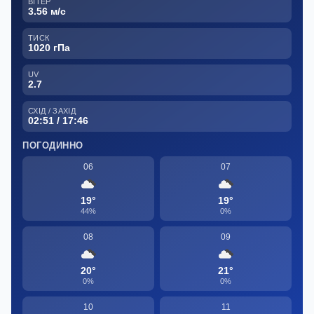
ВІТЕР
3.56 м/с
ТИСК
1020 гПа
UV
2.7
СХІД / ЗАХІД
02:51 / 17:46
ПОГОДИННО
06
07
19°
19°
44%
0%
08
09
20°
21°
0%
0%
10
11