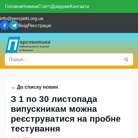
Головна
Новини
Статті
Довідник
Контакти
info@perspekt.org.ua
Вхід
Реєстрація
← До списку новин
З 1 по 30 листопада
випускникам можна
реєструватися на пробне
тестування